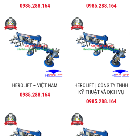
0985.288.164
0985.288.164
HEROLIFT – VIỆT NAM
HEROLIFT | CÔNG TY TNHH
KỸ THUẬT VÀ DỊCH VỤ
0985.288.164
MINH PHÚ
0985.288.164