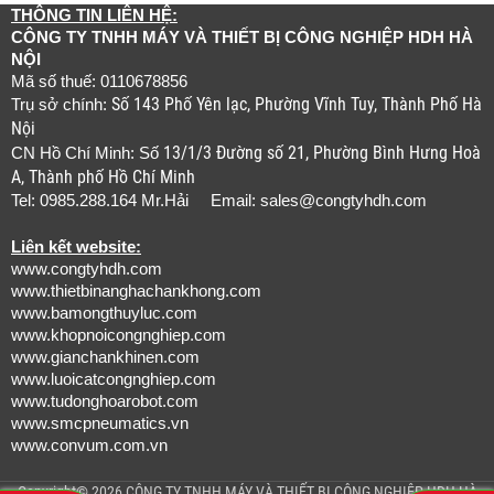
THÔNG TIN LIÊN HỆ:
CÔNG TY TNHH MÁY VÀ THIẾT BỊ CÔNG NGHIỆP HDH HÀ
NỘI
Mã số thuế: 0110678856
Số 143 Phố Yên lạc, Phường Vĩnh Tuy, Thành Phố Hà
Trụ sở chính:
Nội
13/1/3 Đường số 21, Phường Bình Hưng Hoà
CN Hồ Chí Minh: Số
A, Thành phố Hồ Chí Minh
Tel: 0985.288.164 Mr.Hải Email:
sales@congtyhdh.com
Liên kết website:
www.congtyhdh.com
www.thietbinanghachankhong.com
www.bamongthuyluc.com
www.khopnoicongnghiep.com
www.gianchankhinen.com
www.luoicatcongnghiep.com
www.tudonghoarobot.com
www.smcpneumatics.vn
www.convum.com.vn
Copyright© 2026 CÔNG TY TNHH MÁY VÀ THIẾT BỊ CÔNG NGHIỆP HDH HÀ