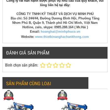
Công ty rất hân hạnh được phục vụ nhu cầu của quý khách, vui
lòng liên hệ tại đây:
CÔNG TY TNHH KỸ THUẬT VÀ DỊCH VỤ MINH PHÚ
Địa chỉ: Số 244/44, Đường Dương Đình Hội, Phường Tăng
Nhơn Phú B, Quận 9, Thành phố Hồ Chí Minh, Việt Nam
Hotline, zalo, skype: 0985.288.164 ( Mr.Hải )
Email:
hoanghai@minhphuco.vn
Website:
www.thietbinanghachankhong.com
ĐÁNH GIÁ SẢN PHẨM
Bình chọn sản phẩm:
SẢN PHẨM CÙNG LOẠI