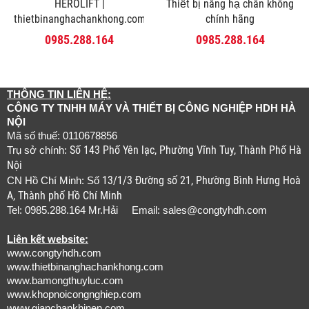
HEROLIFT |
Thiết bị nâng hạ chân không
thietbinanghachankhong.com
chính hãng
0985.288.164
0985.288.164
THÔNG TIN LIÊN HỆ:
CÔNG TY TNHH MÁY VÀ THIẾT BỊ CÔNG NGHIỆP HDH HÀ
NỘI
Mã số thuế: 0110678856
Số 143 Phố Yên lạc, Phường Vĩnh Tuy, Thành Phố Hà
Trụ sở chính:
Nội
13/1/3 Đường số 21, Phường Bình Hưng Hoà
CN Hồ Chí Minh: Số
A, Thành phố Hồ Chí Minh
Tel: 0985.288.164 Mr.Hải Email:
sales@congtyhdh.com
Liên kết website:
www.congtyhdh.com
www.thietbinanghachankhong.com
www.bamongthuyluc.com
www.khopnoicongnghiep.com
www.gianchankhinen.com