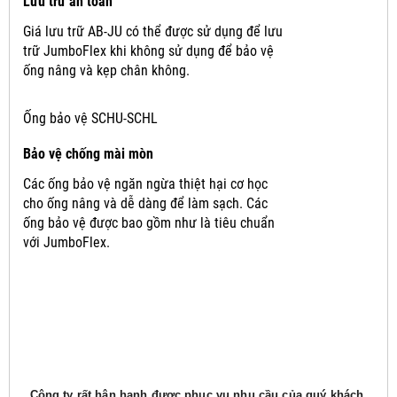
Lưu trữ an toàn
Giá lưu trữ AB-JU có thể được sử dụng để lưu
trữ JumboFlex khi không sử dụng để bảo vệ
ống nâng và kẹp chân không.
Ống bảo vệ SCHU-SCHL
Bảo vệ chống mài mòn
Các ống bảo vệ ngăn ngừa thiệt hại cơ học
cho ống nâng và dễ dàng để làm sạch.
Các
ống bảo vệ được bao gồm như là tiêu chuẩn
với JumboFlex.
Công ty rất hân hạnh được phục vụ nhu cầu của quý khách,