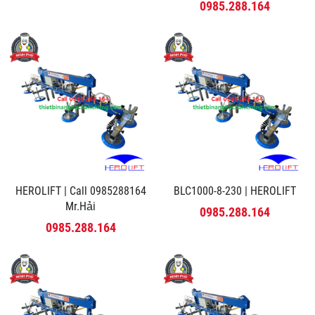
MINH PHÚ
0985.288.164
HEROLIFT | Call 0985288164
BLC1000-8-230 | HEROLIFT
Mr.Hải
0985.288.164
0985.288.164