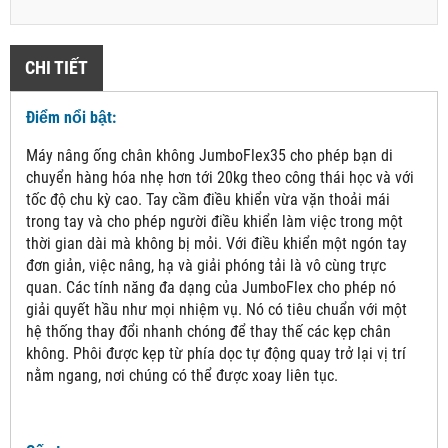
CHI TIẾT
Điểm nổi bật:
Máy nâng ống chân không JumboFlex35 cho phép bạn di
chuyển hàng hóa nhẹ hơn tới 20kg theo công thái học và với
tốc độ chu kỳ cao. Tay cầm điều khiển vừa vặn thoải mái
trong tay và cho phép người điều khiển làm việc trong một
thời gian dài mà không bị mỏi. Với điều khiển một ngón tay
đơn giản, việc nâng, hạ và giải phóng tải là vô cùng trực
quan. Các tính năng đa dạng của JumboFlex cho phép nó
giải quyết hầu như mọi nhiệm vụ. Nó có tiêu chuẩn với một
hệ thống thay đổi nhanh chóng để thay thế các kẹp chân
không. Phôi được kẹp từ phía dọc tự động quay trở lại vị trí
nằm ngang, nơi chúng có thể được xoay liên tục.