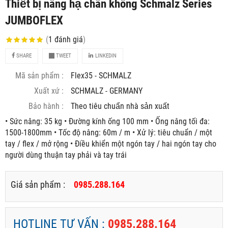
Thiết bị nâng hạ chân không Schmalz Series
JUMBOFLEX
(
1
đánh giá
)
SHARE
TWEET
LINKEDIN
Mã sản phẩm :
Flex35 - SCHMALZ
Xuất xứ :
SCHMALZ - GERMANY
Bảo hành :
Theo tiêu chuẩn nhà sản xuất
• Sức nâng: 35 kg • Đường kính ống 100 mm • Ống nâng tối đa:
1500-1800mm • Tốc độ nâng: 60m / m • Xử lý: tiêu chuẩn / một
tay / flex / mở rộng • Điều khiển một ngón tay / hai ngón tay cho
người dùng thuận tay phải và tay trái
Giá sản phẩm :
0985.288.164
HOTLINE TƯ VẤN :
0985.288.164