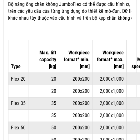
Bộ nâng ống chân không JumboFlex có thể được cấu hình cụ thể
trên các yêu cầu của từng ứng dụng do thiết kế mô-đun.
Dữ liệu 
khác nhau tùy thuộc vào cấu hình và trên bộ kẹp chân không đượ
Max. lift
Workpiece
Workpiece
capacity
format* min.
format* max.
M
Type
[kg]
[mm]
[mm]
spe
Flex 20
20
200x200
2,000x1,000
20
200x200
2,000x1,000
Flex 35
35
200x200
2,000x1,000
35
200x200
2,000x1,000
Flex 50
50
200x200
2,000x1,000
50
200x200
2,000x1,000