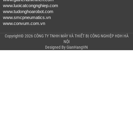
www.luoicatcongnghiep.com
www.tudonghoarobot.com
www.smcpneumatics.vn
www.convum.com.vn
Copyright© 2026 CÔNG TY TNHH MÁY VÀ THIẾT BỊ CÔNG NGHIỆP HDH HÀ
NỘI
Designed By
GianHangVN