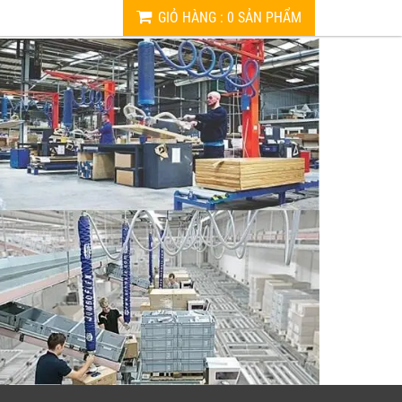
GIỎ HÀNG
:
0
SẢN PHẨM