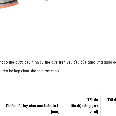
có thể được cấu hình cụ thể dựa trên yêu cầu của từng ứng dụng do
à trên bộ kẹp chân không được chọn.
Tối đa
Tối 
Chiều dài
tay cầm của toán tử
L
tốc độ
nâng
[m /
[mm]
phút]