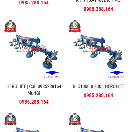
KỸ THUẬT VÀ DỊCH VỤ
0985.288.164
MINH PHÚ
0985.288.164
HEROLIFT | Call 0985288164
BLC1000-8-230 | HEROLIFT
Mr.Hải
0985.288.164
0985.288.164