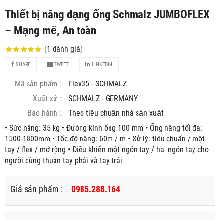
Thiết bị nâng dạng ống Schmalz JUMBOFLEX
– Mạng mẽ, An toàn
(
1
đánh giá
)
SHARE
TWEET
LINKEDIN
Mã sản phẩm :
Flex35 - SCHMALZ
Xuất xứ :
SCHMALZ - GERMANY
Bảo hành :
Theo tiêu chuẩn nhà sản xuất
• Sức nâng: 35 kg • Đường kính ống 100 mm • Ống nâng tối đa:
1500-1800mm • Tốc độ nâng: 60m / m • Xử lý: tiêu chuẩn / một
tay / flex / mở rộng • Điều khiển một ngón tay / hai ngón tay cho
người dùng thuận tay phải và tay trái
Giá sản phẩm :
0985.288.164