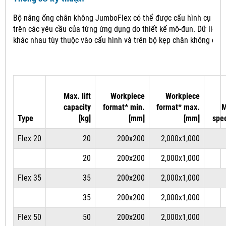
Bộ nâng ống chân không JumboFlex có thể được cấu hình cụ thể
trên các yêu cầu của từng ứng dụng do thiết kế mô-đun.
Dữ liệu 
khác nhau tùy thuộc vào cấu hình và trên bộ kẹp chân không đượ
Max. lift
Workpiece
Workpiece
capacity
format* min.
format* max.
M
Type
[kg]
[mm]
[mm]
spe
Flex 20
20
200x200
2,000x1,000
20
200x200
2,000x1,000
Flex 35
35
200x200
2,000x1,000
35
200x200
2,000x1,000
Flex 50
50
200x200
2,000x1,000