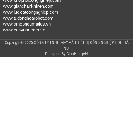
www.khopnoicongnghiep.com
www.gianchankhinen.com
www.luoicatcongnghiep.com
www.tudonghoarobot.com
www.smcpneumatics.vn
www.convum.com.vn
Copyright© 2026 CÔNG TY TNHH MÁY VÀ THIẾT BỊ CÔNG NGHIỆP HDH HÀ
NỘI
Designed By
GianHangVN