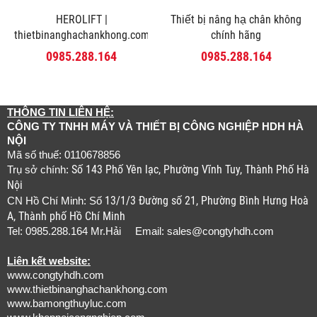
HEROLIFT |
Thiết bị nâng hạ chân không
thietbinanghachankhong.com
chính hãng
0985.288.164
0985.288.164
THÔNG TIN LIÊN HỆ:
CÔNG TY TNHH MÁY VÀ THIẾT BỊ CÔNG NGHIỆP HDH HÀ
NỘI
Mã số thuế: 0110678856
Số 143 Phố Yên lạc, Phường Vĩnh Tuy, Thành Phố Hà
Trụ sở chính:
Nội
13/1/3 Đường số 21, Phường Bình Hưng Hoà
CN Hồ Chí Minh: Số
A, Thành phố Hồ Chí Minh
Tel: 0985.288.164 Mr.Hải Email:
sales@congtyhdh.com
Liên kết website:
www.congtyhdh.com
www.thietbinanghachankhong.com
www.bamongthuyluc.com