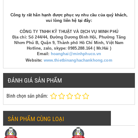
Công ty rất hân hạnh được phục vụ nhu cầu của quý khách,
vui lòng liên hệ tại đây:
CÔNG TY TNHH KỸ THUẬT VÀ DỊCH VỤ MINH PHÚ
Địa chỉ: Số 244/44, Đường Dương Đình Hội, Phường Tăng
Nhơn Phú B, Quận 9, Thành phố Hồ Chí Minh, Việt Nam
Hotline, zalo, skype: 0985.288.164 ( Mr.Hải )
Email:
hoanghai@minhphuco.vn
Website:
www.thietbinanghachankhong.com
ĐÁNH GIÁ SẢN PHẨM
Bình chọn sản phẩm:
SẢN PHẨM CÙNG LOẠI