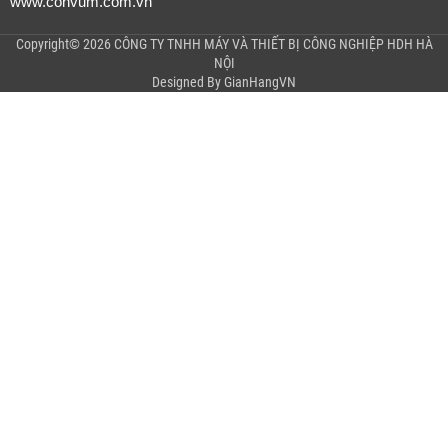
www.convum.com.vn
Copyright© 2026 CÔNG TY TNHH MÁY VÀ THIẾT BỊ CÔNG NGHIỆP HDH HÀ
NỘI
Designed By
GianHangVN