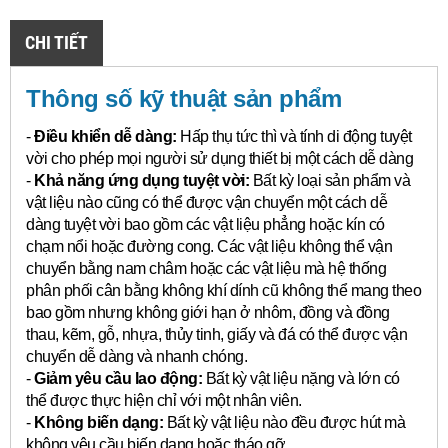
CHI TIẾT
Thông số kỹ thuật sản phẩm
-
Điều khiển dễ dàng:
Hấp thụ tức thì và tính di động tuyệt
vời cho phép mọi người sử dụng thiết bị một cách dễ dàng
-
Khả năng ứng dụng tuyệt vời:
Bất kỳ loại sản phẩm và
vật liệu nào cũng có thể được vận chuyển một cách dễ
dàng tuyệt vời bao gồm các vật liệu phẳng hoặc kín có
chạm nổi hoặc đường cong.
Các vật liệu không thể vận
chuyển bằng nam châm hoặc các vật liệu mà hệ thống
phân phối cân bằng không khí dính cũ không thể mang theo
bao gồm nhưng không giới hạn ở nhôm, đồng và đồng
thau, kẽm, gỗ, nhựa, thủy tinh, giấy và đá có thể được vận
chuyển dễ dàng và nhanh chóng.
-
Giảm yêu cầu lao động:
Bất kỳ vật liệu nặng và lớn có
thể được thực hiện chỉ với một nhân viên.
-
Không biến dạng:
Bất kỳ vật liệu nào đều được hút mà
không yêu cầu biến dạng hoặc tháo gỡ.