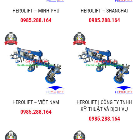
HEROLIFT – MINH PHÚ
HEROLIFT – SHANGHAI
0985.288.164
0985.288.164
HEROLIFT – VIỆT NAM
HEROLIFT | CÔNG TY TNHH
KỸ THUẬT VÀ DỊCH VỤ
0985.288.164
MINH PHÚ
0985.288.164