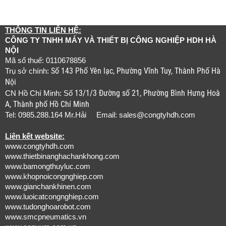
THÔNG TIN LIÊN HỆ:
CÔNG TY TNHH MÁY VÀ THIẾT BỊ CÔNG NGHIỆP HDH HÀ
NỘI
Mã số thuế: 0110678856
Số 143 Phố Yên lạc, Phường Vĩnh Tuy, Thành Phố Hà
Trụ sở chính:
Nội
13/1/3 Đường số 21, Phường Bình Hưng Hoà
CN Hồ Chí Minh: Số
A, Thành phố Hồ Chí Minh
Tel: 0985.288.164 Mr.Hải Email:
sales@congtyhdh.com
Liên kết website:
www.congtyhdh.com
www.thietbinanghachankhong.com
www.bamongthuyluc.com
www.khopnoicongnghiep.com
www.gianchankhinen.com
www.luoicatcongnghiep.com
www.tudonghoarobot.com
www.smcpneumatics.vn