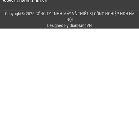
www.convum.com.vn
Copyright© 2026 CÔNG TY TNHH MÁY VÀ THIẾT BỊ CÔNG NGHIỆP HDH HÀ
NỘI
Designed By
GianHangVN