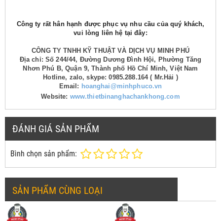
Công ty rất hân hạnh được phục vụ nhu cầu của quý khách,
vui lòng liên hệ tại đây:
CÔNG TY TNHH KỸ THUẬT VÀ DỊCH VỤ MINH PHÚ
Địa chỉ: Số 244/44, Đường Dương Đình Hội, Phường Tăng
Nhơn Phú B, Quận 9, Thành phố Hồ Chí Minh, Việt Nam
Hotline, zalo, skype: 0985.288.164 ( Mr.Hải )
Email:
hoanghai@minhphuco.vn
Website:
www.thietbinanghachankhong.com
ĐÁNH GIÁ SẢN PHẨM
Bình chọn sản phẩm:
SẢN PHẨM CÙNG LOẠI