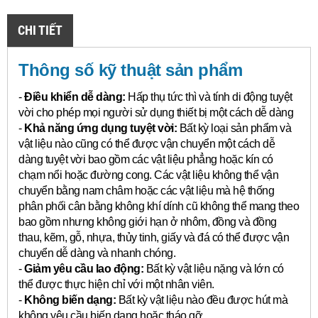
CHI TIẾT
Thông số kỹ thuật sản phẩm
-
Điều khiển dễ dàng:
Hấp thụ tức thì và tính di động tuyệt
vời cho phép mọi người sử dụng thiết bị một cách dễ dàng
-
Khả năng ứng dụng tuyệt vời:
Bất kỳ loại sản phẩm và
vật liệu nào cũng có thể được vận chuyển một cách dễ
dàng tuyệt vời bao gồm các vật liệu phẳng hoặc kín có
chạm nổi hoặc đường cong.
Các vật liệu không thể vận
chuyển bằng nam châm hoặc các vật liệu mà hệ thống
phân phối cân bằng không khí dính cũ không thể mang theo
bao gồm nhưng không giới hạn ở nhôm, đồng và đồng
thau, kẽm, gỗ, nhựa, thủy tinh, giấy và đá có thể được vận
chuyển dễ dàng và nhanh chóng.
-
Giảm yêu cầu lao động:
Bất kỳ vật liệu nặng và lớn có
thể được thực hiện chỉ với một nhân viên.
-
Không biến dạng:
Bất kỳ vật liệu nào đều được hút mà
không yêu cầu biến dạng hoặc tháo gỡ.