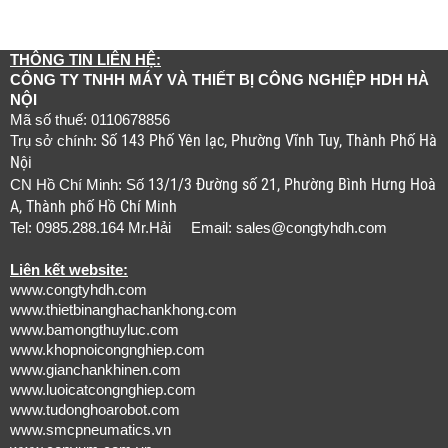
THÔNG TIN LIÊN HỆ:
CÔNG TY TNHH MÁY VÀ THIẾT BỊ CÔNG NGHIỆP HDH HÀ
NỘI
Mã số thuế: 0110678856
Số 143 Phố Yên lạc, Phường Vĩnh Tuy, Thành Phố Hà
Trụ sở chính:
Nội
13/1/3 Đường số 21, Phường Bình Hưng Hoà
CN Hồ Chí Minh: Số
A, Thành phố Hồ Chí Minh
Tel: 0985.288.164 Mr.Hải Email:
sales@congtyhdh.com
Liên kết website:
www.congtyhdh.com
www.thietbinanghachankhong.com
www.bamongthuyluc.com
www.khopnoicongnghiep.com
www.gianchankhinen.com
www.luoicatcongnghiep.com
www.tudonghoarobot.com
www.smcpneumatics.vn