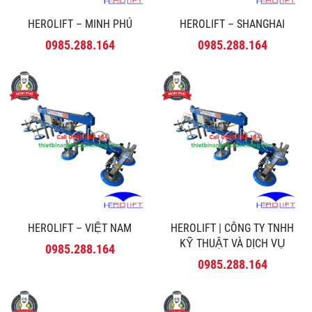
HEROLIFT – MINH PHÚ
HEROLIFT – SHANGHAI
0985.288.164
0985.288.164
HEROLIFT – VIỆT NAM
HEROLIFT | CÔNG TY TNHH
KỸ THUẬT VÀ DỊCH VỤ
0985.288.164
MINH PHÚ
0985.288.164