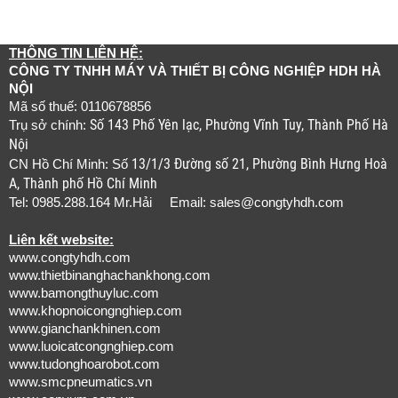
THÔNG TIN LIÊN HỆ:
CÔNG TY TNHH MÁY VÀ THIẾT BỊ CÔNG NGHIỆP HDH HÀ
NỘI
Mã số thuế: 0110678856
Số 143 Phố Yên lạc, Phường Vĩnh Tuy, Thành Phố Hà
Trụ sở chính:
Nội
13/1/3 Đường số 21, Phường Bình Hưng Hoà
CN Hồ Chí Minh: Số
A, Thành phố Hồ Chí Minh
Tel: 0985.288.164 Mr.Hải Email:
sales@congtyhdh.com
Liên kết website:
www.congtyhdh.com
www.thietbinanghachankhong.com
www.bamongthuyluc.com
www.khopnoicongnghiep.com
www.gianchankhinen.com
www.luoicatcongnghiep.com
www.tudonghoarobot.com
www.smcpneumatics.vn