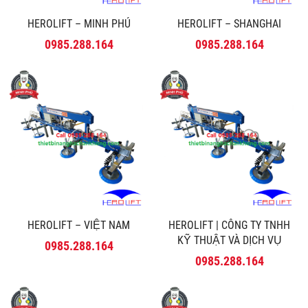
HEROLIFT – MINH PHÚ
HEROLIFT – SHANGHAI
0985.288.164
0985.288.164
HEROLIFT – VIỆT NAM
HEROLIFT | CÔNG TY TNHH
KỸ THUẬT VÀ DỊCH VỤ
0985.288.164
MINH PHÚ
0985.288.164