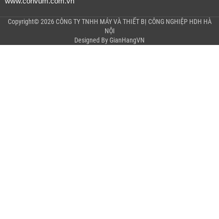
www.convum.com.vn
Copyright© 2026 CÔNG TY TNHH MÁY VÀ THIẾT BỊ CÔNG NGHIỆP HDH HÀ
NỘI
Designed By
GianHangVN