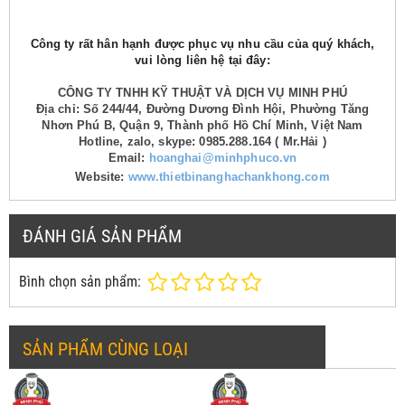
Công ty rất hân hạnh được phục vụ nhu cầu của quý khách,
vui lòng liên hệ tại đây:
CÔNG TY TNHH KỸ THUẬT VÀ DỊCH VỤ MINH PHÚ
Địa chỉ: Số 244/44, Đường Dương Đình Hội, Phường Tăng
Nhơn Phú B, Quận 9, Thành phố Hồ Chí Minh, Việt Nam
Hotline, zalo, skype: 0985.288.164 ( Mr.Hải )
Email:
hoanghai@minhphuco.vn
Website:
www.thietbinanghachankhong.com
ĐÁNH GIÁ SẢN PHẨM
Bình chọn sản phẩm:
SẢN PHẨM CÙNG LOẠI