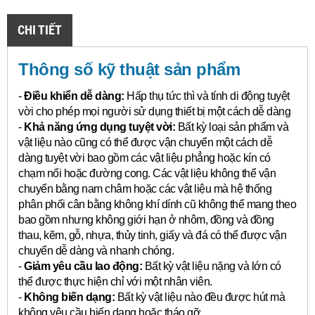
CHI TIẾT
Thông số kỹ thuật sản phẩm
-
Điều khiển dễ dàng:
Hấp thụ tức thì và tính di động tuyệt
vời cho phép mọi người sử dụng thiết bị một cách dễ dàng
-
Khả năng ứng dụng tuyệt vời:
Bất kỳ loại sản phẩm và
vật liệu nào cũng có thể được vận chuyển một cách dễ
dàng tuyệt vời bao gồm các vật liệu phẳng hoặc kín có
chạm nổi hoặc đường cong.
Các vật liệu không thể vận
chuyển bằng nam châm hoặc các vật liệu mà hệ thống
phân phối cân bằng không khí dính cũ không thể mang theo
bao gồm nhưng không giới hạn ở nhôm, đồng và đồng
thau, kẽm, gỗ, nhựa, thủy tinh, giấy và đá có thể được vận
chuyển dễ dàng và nhanh chóng.
-
Giảm yêu cầu lao động:
Bất kỳ vật liệu nặng và lớn có
thể được thực hiện chỉ với một nhân viên.
-
Không biến dạng:
Bất kỳ vật liệu nào đều được hút mà
không yêu cầu biến dạng hoặc tháo gỡ.