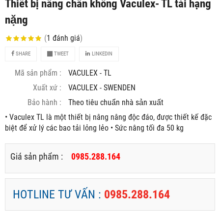
Thiết bị nâng chân không Vaculex- TL tải hạng
nặng
(
1
đánh giá
)
SHARE
TWEET
LINKEDIN
Mã sản phẩm :
VACULEX - TL
Xuất xứ :
VACULEX - SWENDEN
Bảo hành :
Theo tiêu chuẩn nhà sản xuất
• Vaculex TL là một thiết bị nâng nâng độc đáo, được thiết kế đặc
biệt để xử lý các bao tải lỏng lẻo • Sức nâng tối đa 50 kg
Giá sản phẩm :
0985.288.164
HOTLINE TƯ VẤN :
0985.288.164