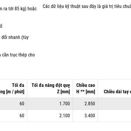
Các dữ liệu kỹ thuật sau đây là giá trị tiêu chu
 ra tới 85 kg) hoặc
nổ
 đổi nhanh (tùy
 cần trục thép cho
Tối đa
Tối đa
nâng đột quỵ
Chiều cao
âng
[m / phút]
Z [mm]
H ** [mm]
Chiều dài
tay 
60
1.700
2.850
60
2.100
3.400