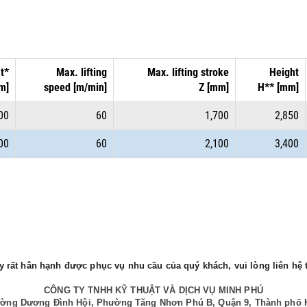
t*
Max. lifting
Max. lifting stroke
Height
m]
speed [m/min]
Z [mm]
H** [mm]
00
60
1,700
2,850
00
60
2,100
3,400
 rất hân hạnh được phục vụ nhu cầu của quý khách, vui lòng liên hệ t
CÔNG TY TNHH KỸ THUẬT VÀ DỊCH VỤ MINH PHÚ
Đường Dương Đình Hội, Phường Tăng Nhơn Phú B, Quận 9, Thành phố 