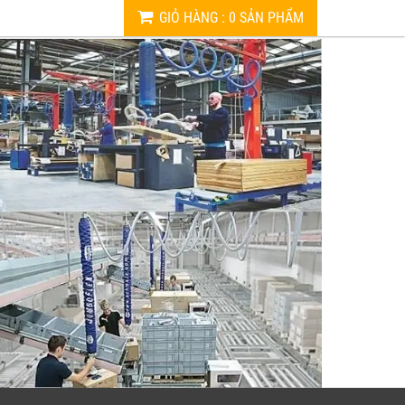
GIỎ HÀNG
:
0
SẢN PHẨM