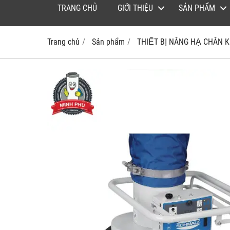
TRANG CHỦ
GIỚI THIỆU
SẢN PHẨM
Trang chủ
Sản phẩm
THIẾT BỊ NÂNG HẠ CHÂN