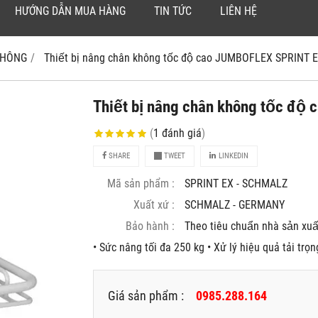
HƯỚNG DẪN MUA HÀNG
TIN TỨC
LIÊN HỆ
 KHÔNG
Thiết bị nâng chân không tốc độ cao JUMBOFLEX SPRINT 
Thiết bị nâng chân không tốc đ
(
1
đánh giá
)
SHARE
TWEET
LINKEDIN
Mã sản phẩm :
SPRINT EX - SCHMALZ
Xuất xứ :
SCHMALZ - GERMANY
Bảo hành :
Theo tiêu chuẩn nhà sản xuâ
• Sức nâng tối đa 250 kg • Xử lý hiệu quả tải t
Giá sản phẩm :
0985.288.164