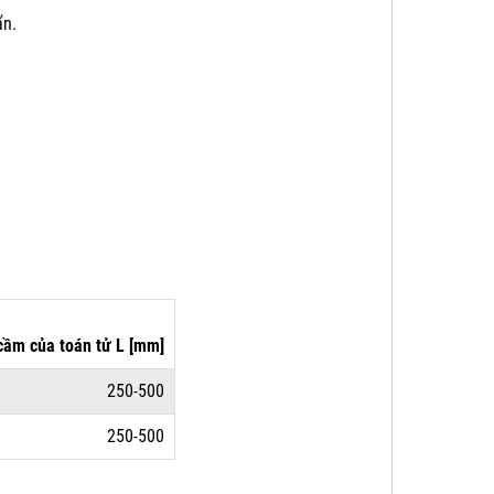
ẩn.
cầm của toán tử
L [mm]
250-500
250-500