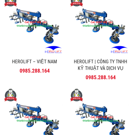
HEROLIFT – VIỆT NAM
HEROLIFT | CÔNG TY TNHH
KỸ THUẬT VÀ DỊCH VỤ
0985.288.164
MINH PHÚ
0985.288.164