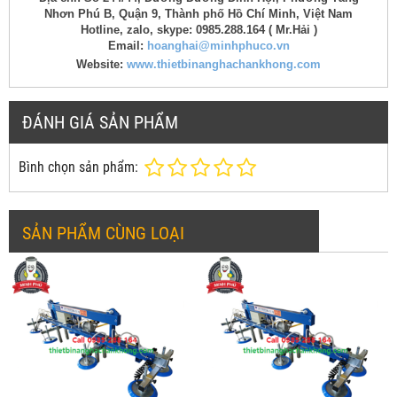
Nhơn Phú B, Quận 9, Thành phố Hồ Chí Minh, Việt Nam
Hotline, zalo, skype: 0985.288.164 ( Mr.Hải )
Email:
hoanghai@minhphuco.vn
Website:
www.thietbinanghachankhong.com
ĐÁNH GIÁ SẢN PHẨM
Bình chọn sản phẩm:
SẢN PHẨM CÙNG LOẠI