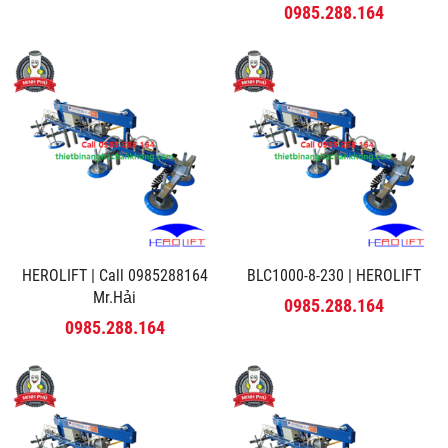
MINH PHÚ
0985.288.164
HEROLIFT | Call 0985288164
BLC1000-8-230 | HEROLIFT
Mr.Hải
0985.288.164
0985.288.164