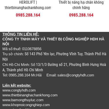
HEROLIFT |
Thiết bị nâng hạ chân không
thietbinanghachankhong.com
chính hãng
0985.288.164
0985.288.164
THÔNG TIN LIÊN HỆ:
CÔNG TY TNHH MÁY VÀ THIẾT BỊ CÔNG NGHIỆP HDH HÀ
NỘI
Mã số thuế: 0110678856
Số 143 Phố Yên lạc, Phường Vĩnh Tuy, Thành Phố Hà
Trụ sở chính:
Nội
13/1/3 Đường số 21, Phường Bình Hưng Hoà
CN Hồ Chí Minh: Số
A, Thành phố Hồ Chí Minh
Tel: 0985.288.164 Mr.Hải Email:
sales@congtyhdh.com
Liên kết website:
www.congtyhdh.com
www.thietbinanghachankhong.com
www.bamongthuyluc.com
www.khopnoicongnghiep.com