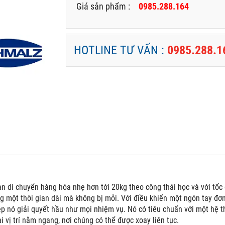
Giá sản phẩm :
0985.288.164
HOTLINE TƯ VẤN :
0985.288.1
i chuyển hàng hóa nhẹ hơn tới 20kg theo công thái học và với tốc đ
g một thời gian dài mà không bị mỏi. Với điều khiển một ngón tay đơn 
 nó giải quyết hầu như mọi nhiệm vụ. Nó có tiêu chuẩn với một hệ t
i vị trí nằm ngang, nơi chúng có thể được xoay liên tục.