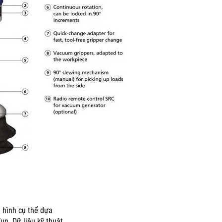
 hình cụ thể dựa
đun.
Dữ liệu kỹ thuật