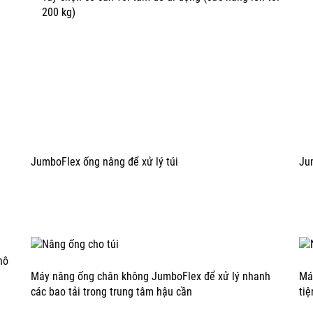
200 kg)
JumboFlex ống nâng để xử lý túi
Ju
hô
Máy nâng ống chân không JumboFlex để xử lý nhanh
Má
các bao tải trong trung tâm hậu cần
tiệ