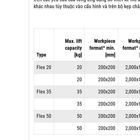
khác nhau tùy thuộc vào cấu hình và trên bộ kẹp ch
Max. lift
Workpiece
Workp
capacity
format* min.
format*
Type
[kg]
[mm]
Flex 20
20
200x200
2,000x
20
200x200
2,000x
Flex 35
35
200x200
2,000x
35
200x200
2,000x
Flex 50
50
200x200
2,000x
50
200x200
2,000x