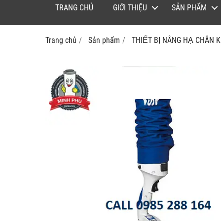
TRANG CHỦ
GIỚI THIỆU
SẢN PHẨM
Trang chủ
Sản phẩm
THIẾT BỊ NÂNG HẠ CHÂN