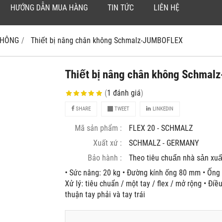
HƯỚNG DẪN MUA HÀNG
TIN TỨC
LIÊN HỆ
 KHÔNG
Thiết bị nâng chân không Schmalz-JUMBOFLEX
Thiết bị nâng chân không Schm
(
1
đánh giá
)
SHARE
TWEET
LINKEDIN
Mã sản phẩm :
FLEX 20 - SCHMALZ
Xuất xứ :
SCHMALZ - GERMANY
Bảo hành :
Theo tiêu chuẩn nhà sản xuâ
• Sức nâng: 20 kg • Đường kính ống 80 mm • Ố
Xử lý: tiêu chuẩn / một tay / flex / mở rộng • Đi
thuận tay phải và tay trái