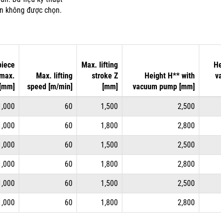
ân không được chọn.
iece
Max. lifting
He
 max.
Max. lifting
stroke Z
Height H** with
v
[mm]
speed [m/min]
[mm]
vacuum pump [mm]
1,000
60
1,500
2,500
1,000
60
1,800
2,800
1,000
60
1,500
2,500
1,000
60
1,800
2,800
1,000
60
1,500
2,500
1,000
60
1,800
2,800