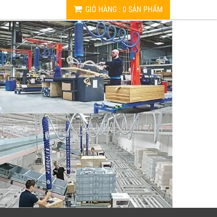
GIỎ HÀNG
:
0
SẢN PHẨM