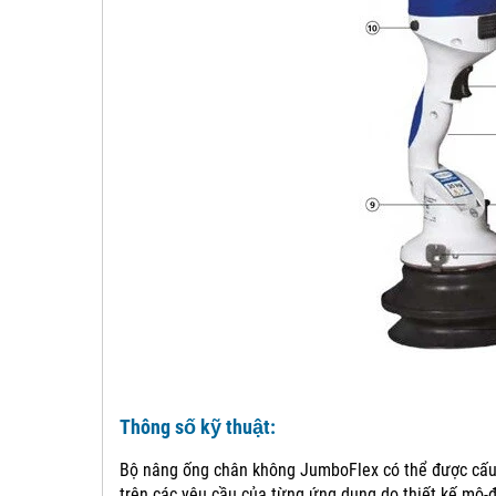
Thông số kỹ thuật:
Bộ nâng ống chân không JumboFlex có thể được cấu
trên các yêu cầu của từng ứng dụng do thiết kế mô-