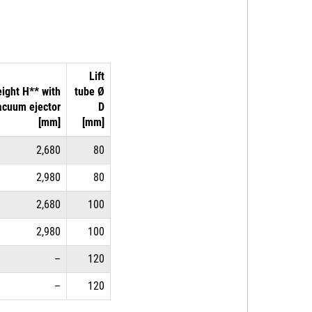
Lift
ight H** with
tube Ø
acuum ejector
D
[mm]
[mm]
2,680
80
2,980
80
2,680
100
2,980
100
–
120
–
120