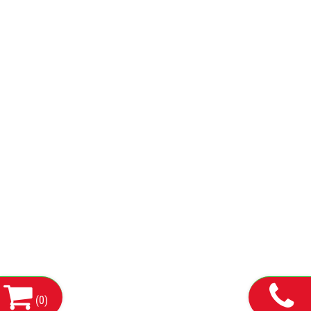
(
0
)