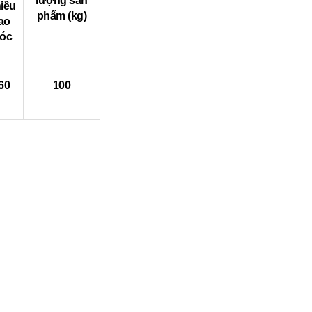
lượng sản
iều
phẩm (kg)
ao
óc
60
100