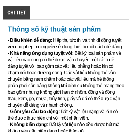
CHI TIẾT
Thông số kỹ thuật sản phẩm
-
Điều khiển dễ dàng:
Hấp thụ tức thì và tính di động tuyệt
vời cho phép mọi người sử dụng thiết bị một cách dễ dàng
-
Khả năng ứng dụng tuyệt vời:
Bất kỳ loại sản phẩm và
vật liệu nào cũng có thể được vận chuyển một cách dễ
dàng tuyệt vời bao gồm các vật liệu phẳng hoặc kín có
chạm nổi hoặc đường cong.
Các vật liệu không thể vận
chuyển bằng nam châm hoặc các vật liệu mà hệ thống
phân phối cân bằng không khí dính cũ không thể mang theo
bao gồm nhưng không giới hạn ở nhôm, đồng và đồng
thau, kẽm, gỗ, nhựa, thủy tinh, giấy và đá có thể được vận
chuyển dễ dàng và nhanh chóng.
-
Giảm yêu cầu lao động:
Bất kỳ vật liệu nặng và lớn có
thể được thực hiện chỉ với một nhân viên.
-
Không biến dạng:
Bất kỳ vật liệu nào đều được hút mà
không yêu cầu biến dạng hoặc tháo gỡ.