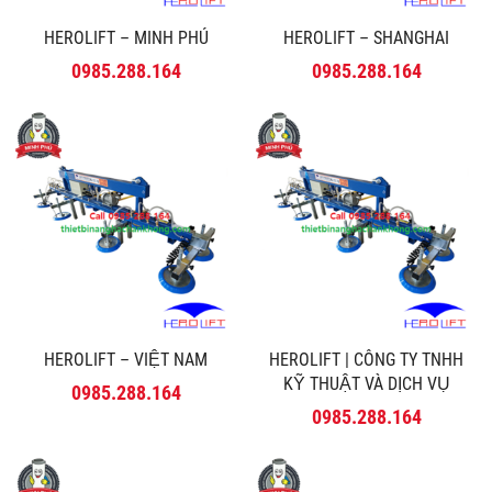
HEROLIFT – MINH PHÚ
HEROLIFT – SHANGHAI
0985.288.164
0985.288.164
HEROLIFT – VIỆT NAM
HEROLIFT | CÔNG TY TNHH
KỸ THUẬT VÀ DỊCH VỤ
0985.288.164
MINH PHÚ
0985.288.164