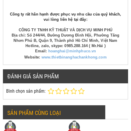
Công ty rất hân hạnh được phục vụ nhu cầu của quý khách,
vui lòng liên hệ tại đây:
CÔNG TY TNHH KỸ THUẬT VÀ DỊCH VỤ MINH PHÚ
Địa chỉ: Số 244/44, Đường Dương Đình Hội, Phường Tăng
Nhơn Phú B, Quận 9, Thành phố Hồ Chí Minh, Việt Nam
Hotline, zalo, skype: 0985.288.164 ( Mr.Hải )
Email:
hoanghai@minhphuco.vn
Website:
www.thietbinanghachankhong.com
ĐÁNH GIÁ SẢN PHẨM
Bình chọn sản phẩm:
SẢN PHẨM CÙNG LOẠI