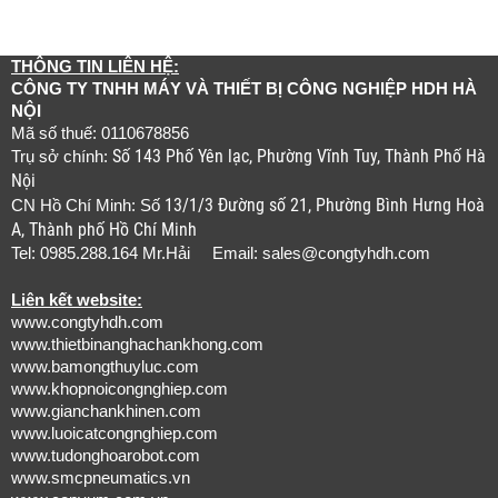
THÔNG TIN LIÊN HỆ:
CÔNG TY TNHH MÁY VÀ THIẾT BỊ CÔNG NGHIỆP HDH HÀ
NỘI
Mã số thuế: 0110678856
Số 143 Phố Yên lạc, Phường Vĩnh Tuy, Thành Phố Hà
Trụ sở chính:
Nội
13/1/3 Đường số 21, Phường Bình Hưng Hoà
CN Hồ Chí Minh: Số
A, Thành phố Hồ Chí Minh
Tel: 0985.288.164 Mr.Hải Email:
sales@congtyhdh.com
Liên kết website:
www.congtyhdh.com
www.thietbinanghachankhong.com
www.bamongthuyluc.com
www.khopnoicongnghiep.com
www.gianchankhinen.com
www.luoicatcongnghiep.com
www.tudonghoarobot.com
www.smcpneumatics.vn