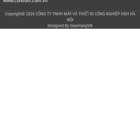
www.convum.com.vn
Copyright© 2026 CÔNG TY TNHH MÁY VÀ THIẾT BỊ CÔNG NGHIỆP HDH HÀ
NỘI
Designed By
GianHangVN