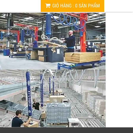
GIỎ HÀNG
:
0
SẢN PHẨM