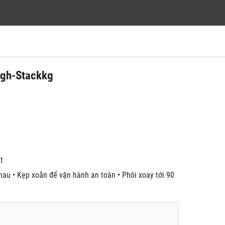
High-Stackkg
́t
nhau • Kẹp xoắn để vận hành an toàn • Phôi xoay tới 90