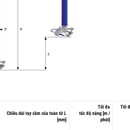
Tối đa
Tối 
Chiều dài
tay cầm của toán tử
L
tốc độ
nâng
[m /
[mm]
phút]