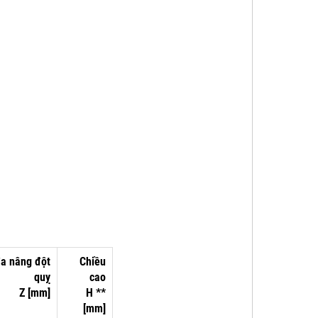
đa
nâng đột
Chiều
quỵ
cao
Z [mm]
H **
[mm]