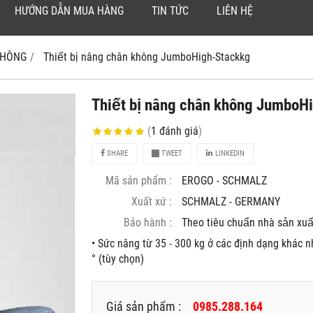
HƯỚNG DẪN MUA HÀNG
TIN TỨC
LIÊN HỆ
 KHÔNG
Thiết bị nâng chân không JumboHigh-Stackkg
Thiết bị nâng chân không Jumbo
(
1
đánh giá
)
SHARE
TWEET
LINKEDIN
Mã sản phẩm :
EROGO - SCHMALZ
Xuất xứ :
SCHMALZ - GERMANY
Bảo hành :
Theo tiêu chuẩn nhà sản xuâ
• Sức nâng từ 35 - 300 kg ở các định dạng khác 
° (tùy chọn)
Giá sản phẩm :
0985.288.164