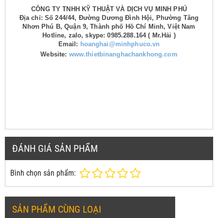
CÔNG TY TNHH KỸ THUẬT VÀ DỊCH VỤ MINH PHÚ
Địa chỉ: Số 244/44, Đường Dương Đình Hội, Phường Tăng
Nhơn Phú B, Quận 9, Thành phố Hồ Chí Minh, Việt Nam
Hotline, zalo, skype: 0985.288.164 ( Mr.Hải )
Email:
hoanghai@minhphuco.vn
Website:
www.thietbinanghachankhong.com
ĐÁNH GIÁ SẢN PHẨM
Bình chọn sản phẩm:
SẢN PHẨM CÙNG LOẠI