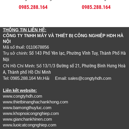
0985.288.164
0985.288.164
THÔNG TIN LIÊN HỆ:
CÔNG TY TNHH MÁY VÀ THIẾT BỊ CÔNG NGHIỆP HDH HÀ
NỘI
Mã số thuế: 0110678856
Số 143 Phố Yên lạc, Phường Vĩnh Tuy, Thành Phố Hà
Trụ sở chính:
Nội
13/1/3 Đường số 21, Phường Bình Hưng Hoà
CN Hồ Chí Minh: Số
A, Thành phố Hồ Chí Minh
Tel: 0985.288.164 Mr.Hải Email:
sales@congtyhdh.com
Liên kết website:
www.congtyhdh.com
www.thietbinanghachankhong.com
www.bamongthuyluc.com
www.khopnoicongnghiep.com
www.gianchankhinen.com
www.luoicatcongnghiep.com