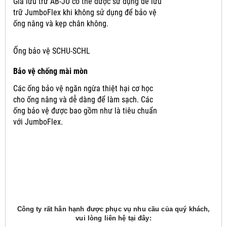
Giá lưu trữ AB-JU có thể được sử dụng để lưu
trữ JumboFlex khi không sử dụng để bảo vệ
ống nâng và kẹp chân không.
Ống bảo vệ SCHU-SCHL
Bảo vệ chống mài mòn
Các ống bảo vệ ngăn ngừa thiệt hại cơ học
cho ống nâng và dễ dàng để làm sạch.
Các
ống bảo vệ được bao gồm như là tiêu chuẩn
với JumboFlex.
Công ty rất hân hạnh được phục vụ nhu cầu của quý khách,
vui lòng liên hệ tại đây: