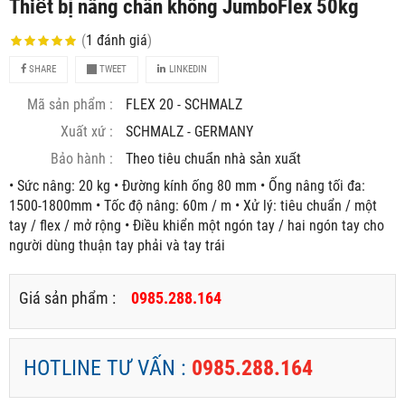
Thiết bị nâng chân không JumboFlex 50kg
(
1
đánh giá
)
SHARE
TWEET
LINKEDIN
Mã sản phẩm :
FLEX 20 - SCHMALZ
Xuất xứ :
SCHMALZ - GERMANY
Bảo hành :
Theo tiêu chuẩn nhà sản xuất
• Sức nâng: 20 kg • Đường kính ống 80 mm • Ống nâng tối đa:
1500-1800mm • Tốc độ nâng: 60m / m • Xử lý: tiêu chuẩn / một
tay / flex / mở rộng • Điều khiển một ngón tay / hai ngón tay cho
người dùng thuận tay phải và tay trái
Giá sản phẩm :
0985.288.164
HOTLINE TƯ VẤN :
0985.288.164