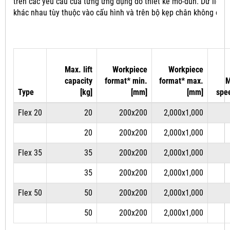
trên các yêu cầu của từng ứng dụng do thiết kế mô-đun.
Dữ liệu 
khác nhau tùy thuộc vào cấu hình và trên bộ kẹp chân không đượ
Max. lift
Workpiece
Workpiece
capacity
format* min.
format* max.
M
Type
[kg]
[mm]
[mm]
spe
Flex 20
20
200x200
2,000x1,000
20
200x200
2,000x1,000
Flex 35
35
200x200
2,000x1,000
35
200x200
2,000x1,000
Flex 50
50
200x200
2,000x1,000
50
200x200
2,000x1,000