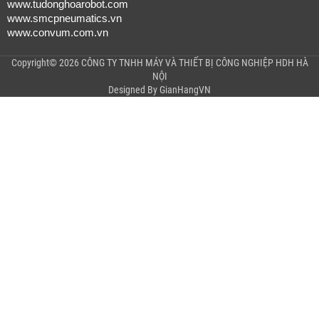
www.tudonghoarobot.com
www.smcpneumatics.vn
www.convum.com.vn
Copyright© 2026 CÔNG TY TNHH MÁY VÀ THIẾT BỊ CÔNG NGHIỆP HDH HÀ
NỘI
Designed By
GianHangVN