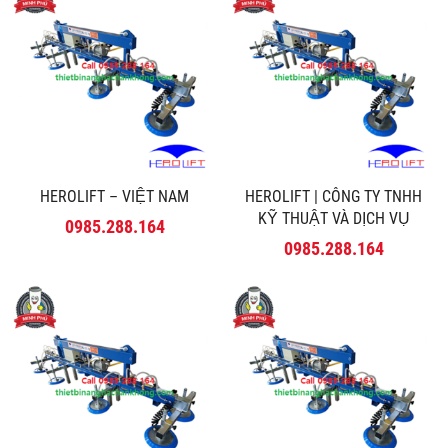
HEROLIFT – VIỆT NAM
HEROLIFT | CÔNG TY TNHH
KỸ THUẬT VÀ DỊCH VỤ
0985.288.164
MINH PHÚ
0985.288.164