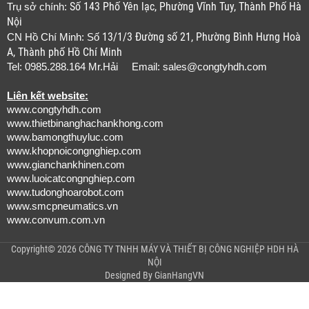
Số 143 Phố Yên lạc, Phường Vĩnh Tuy, Thành Phố Hà
Trụ sở chính:
Nội
13/1/3 Đường số 21, Phường Bình Hưng Hoà
CN Hồ Chí Minh: Số
A, Thành phố Hồ Chí Minh
Tel: 0985.288.164 Mr.Hải Email:
sales@congtyhdh.com
Liên kết website:
www.congtyhdh.com
www.thietbinanghachankhong.com
www.bamongthuyluc.com
www.khopnoicongnghiep.com
www.gianchankhinen.com
www.luoicatcongnghiep.com
www.tudonghoarobot.com
www.smcpneumatics.vn
www.convum.com.vn
Copyright© 2026 CÔNG TY TNHH MÁY VÀ THIẾT BỊ CÔNG NGHIỆP HDH HÀ
NỘI
Designed By
GianHangVN