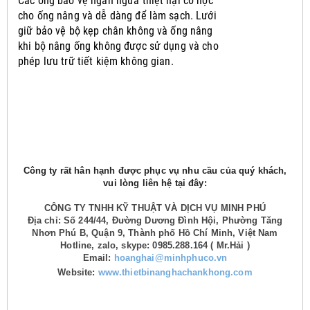
Các ống bảo vệ ngăn ngừa thiệt hại cơ học
cho ống nâng và dễ dàng để làm sạch.
Lưới
giữ bảo vệ bộ kẹp chân không và ống nâng
khi bộ nâng ống không được sử dụng và cho
phép lưu trữ tiết kiệm không gian.
Công ty rất hân hạnh được phục vụ nhu cầu của quý khách,
vui lòng liên hệ tại đây:
CÔNG TY TNHH KỸ THUẬT VÀ DỊCH VỤ MINH PHÚ
Địa chỉ: Số 244/44, Đường Dương Đình Hội, Phường Tăng
Nhơn Phú B, Quận 9, Thành phố Hồ Chí Minh, Việt Nam
Hotline, zalo, skype: 0985.288.164 ( Mr.Hải )
Email:
hoanghai@minhphuco.vn
Website:
www.thietbinanghachankhong.com