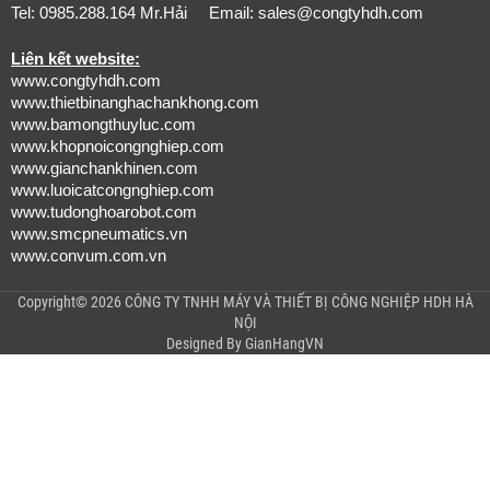
Tel: 0985.288.164 Mr.Hải Email:
sales@congtyhdh.com
Liên kết website:
www.congtyhdh.com
www.thietbinanghachankhong.com
www.bamongthuyluc.com
www.khopnoicongnghiep.com
www.gianchankhinen.com
www.luoicatcongnghiep.com
www.tudonghoarobot.com
www.smcpneumatics.vn
www.convum.com.vn
Copyright© 2026 CÔNG TY TNHH MÁY VÀ THIẾT BỊ CÔNG NGHIỆP HDH HÀ
NỘI
Designed By
GianHangVN