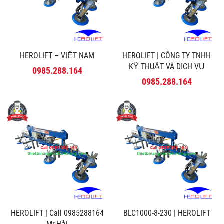
HEROLIFT – VIỆT NAM
HEROLIFT | CÔNG TY TNHH
KỸ THUẬT VÀ DỊCH VỤ
0985.288.164
MINH PHÚ
0985.288.164
HEROLIFT | Call 0985288164
BLC1000-8-230 | HEROLIFT