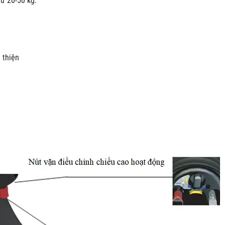
ừ 20-50 kg.
 thiện