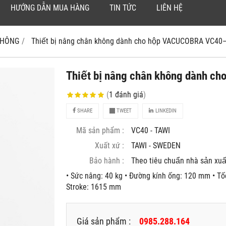
HƯỚNG DẪN MUA HÀNG
TIN TỨC
LIÊN HỆ
 KHÔNG
Thiết bị nâng chân không dành cho hộp VACUCOBRA VC40
Thiết bị nâng chân không dành
(
1
đánh giá
)
SHARE
TWEET
LINKEDIN
Mã sản phẩm :
VC40 - TAWI
Xuất xứ :
TAWI - SWEDEN
Bảo hành :
Theo tiêu chuẩn nhà sản xuâ
• Sức nâng: 40 kg • Đường kính ống: 120 mm • Tố
Stroke: 1615 mm
Giá sản phẩm :
0985.288.164