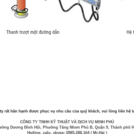
u kích Thanh trượt một đường dẫn Hệ thống trượt L
y rất hân hạnh được phục vụ nhu cầu của quý khách, vui lòng liên hệ ta
CÔNG TY TNHH KỸ THUẬT VÀ DỊCH VỤ MINH PHÚ
 Đường Dương Đình Hội, Phường Tăng Nhơn Phú B, Quận 9, Thành phố H
Hotline, zalo, skype: 0985.288.164 ( Mr.Hải )