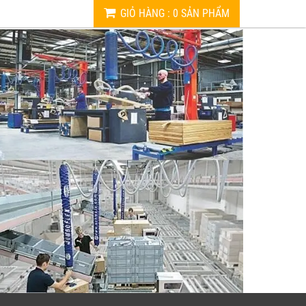
GIỎ HÀNG
:
0
SẢN PHẨM