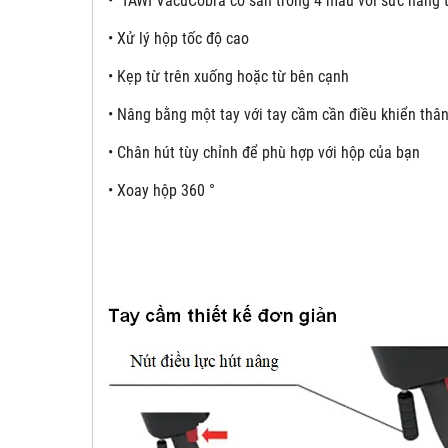
•
TAWI VacuCobra có sẵn trong 4 mẫu với sức nâng t
• Xử lý hộp tốc độ cao
• Kẹp từ trên xuống hoặc từ bên cạnh
• Nâng bằng một tay với tay cầm cần điều khiển thân
• Chân hút tùy chỉnh để phù hợp với hộp của bạn
• Xoay hộp 360 °