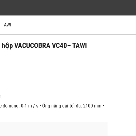
– TAWI
 cho hộp VACUCOBRA VC40– TAWI
́t
c độ nâng: 0-1 m / s • Ống nâng dài tối đa: 2100 mm •