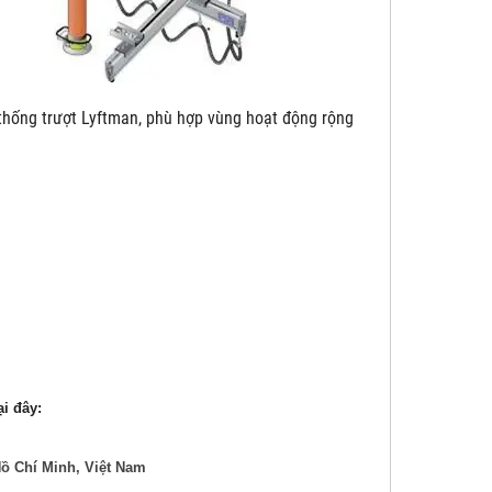
yftman, phù hợp vùng hoạt động rộng
̣i đây:
ồ Chí Minh, Việt Nam