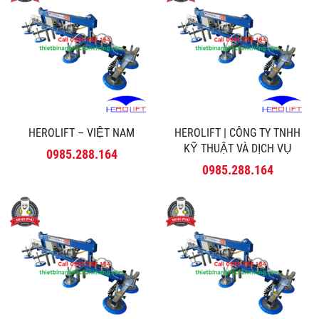
HEROLIFT – VIỆT NAM
HEROLIFT | CÔNG TY TNHH
KỸ THUẬT VÀ DỊCH VỤ
0985.288.164
MINH PHÚ
0985.288.164