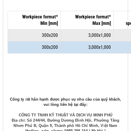
Workpiece format*
Workpiece format*
Min [mm]
Max [mm]
sp
300x200
3,000x1,000
300x200
3,000x1,000
Công ty rất hân hạnh được phục vụ nhu cầu của quý khách,
vui lòng liên hệ tại đây:
CÔNG TY TNHH KỸ THUẬT VÀ DỊCH VỤ MINH PHÚ
Địa chỉ: Số 244/44, Đường Dương Đình Hội, Phường Tăng
Nhơn Phú B, Quận 9, Thành phố Hồ Chí Minh, Việt Nam
Hotline, zalo, skype: 0985.288.164 ( Mr.Hải )