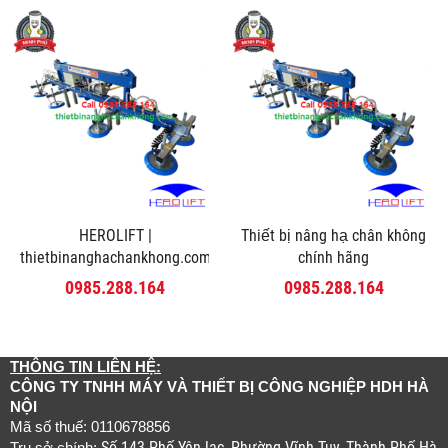
HEROLIFT |
Thiết bị nâng hạ chân không
thietbinanghachankhong.com
chính hãng
0985.288.164
0985.288.164
THÔNG TIN LIÊN HỆ:
CÔNG TY TNHH MÁY VÀ THIẾT BỊ CÔNG NGHIỆP HDH HÀ
NỘI
Mã số thuế: 0110678856
Số 143 Phố Yên lạc, Phường Vĩnh Tuy, Thành Phố Hà