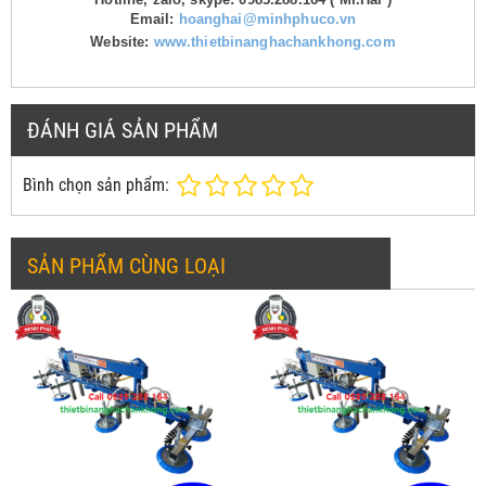
Email:
hoanghai@minhphuco.vn
Website:
www.thietbinanghachankhong.com
ĐÁNH GIÁ SẢN PHẨM
Bình chọn sản phẩm:
SẢN PHẨM CÙNG LOẠI