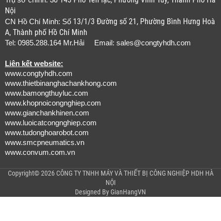
Trụ sở chính:
Nội
13/1/3 Đường số 21, Phường Bình Hưng Hoà
CN Hồ Chí Minh: Số
A, Thành phố Hồ Chí Minh
Tel: 0985.288.164 Mr.Hải Email:
sales@congtyhdh.com
Liên kết website:
www.congtyhdh.com
www.thietbinanghachankhong.com
www.bamongthuyluc.com
www.khopnoicongnghiep.com
www.gianchankhinen.com
www.luoicatcongnghiep.com
www.tudonghoarobot.com
www.smcpneumatics.vn
www.convum.com.vn
Copyright© 2026 CÔNG TY TNHH MÁY VÀ THIẾT BỊ CÔNG NGHIỆP HDH HÀ
NỘI
Designed By
GianHangVN