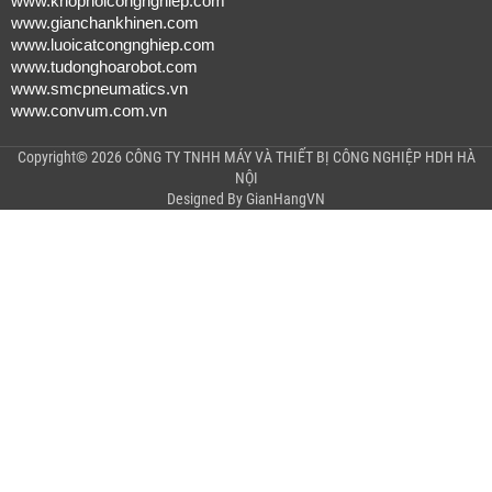
www.khopnoicongnghiep.com
www.gianchankhinen.com
www.luoicatcongnghiep.com
www.tudonghoarobot.com
www.smcpneumatics.vn
www.convum.com.vn
Copyright© 2026 CÔNG TY TNHH MÁY VÀ THIẾT BỊ CÔNG NGHIỆP HDH HÀ
NỘI
Designed By
GianHangVN