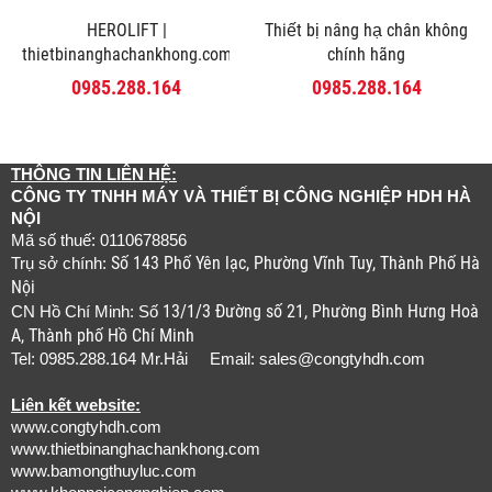
HEROLIFT |
Thiết bị nâng hạ chân không
thietbinanghachankhong.com
chính hãng
0985.288.164
0985.288.164
THÔNG TIN LIÊN HỆ:
CÔNG TY TNHH MÁY VÀ THIẾT BỊ CÔNG NGHIỆP HDH HÀ
NỘI
Mã số thuế: 0110678856
Số 143 Phố Yên lạc, Phường Vĩnh Tuy, Thành Phố Hà
Trụ sở chính:
Nội
13/1/3 Đường số 21, Phường Bình Hưng Hoà
CN Hồ Chí Minh: Số
A, Thành phố Hồ Chí Minh
Tel: 0985.288.164 Mr.Hải Email:
sales@congtyhdh.com
Liên kết website:
www.congtyhdh.com
www.thietbinanghachankhong.com
www.bamongthuyluc.com