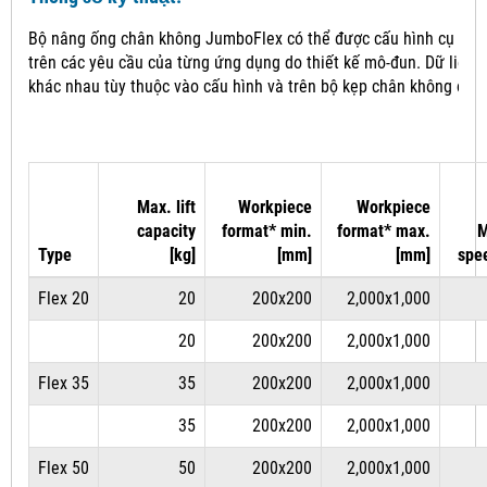
Bộ nâng ống chân không JumboFlex có thể được cấu hình cụ thể
trên các yêu cầu của từng ứng dụng do thiết kế mô-đun.
Dữ liệu 
khác nhau tùy thuộc vào cấu hình và trên bộ kẹp chân không đượ
Max. lift
Workpiece
Workpiece
capacity
format* min.
format* max.
M
Type
[kg]
[mm]
[mm]
spe
Flex 20
20
200x200
2,000x1,000
20
200x200
2,000x1,000
Flex 35
35
200x200
2,000x1,000
35
200x200
2,000x1,000
Flex 50
50
200x200
2,000x1,000