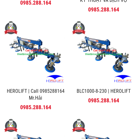
KỸ THUẬT VÀ DỊCH VỤ
0985.288.164
MINH PHÚ
0985.288.164
HEROLIFT | Call 0985288164
BLC1000-8-230 | HEROLIFT
Mr.Hải
0985.288.164
0985.288.164