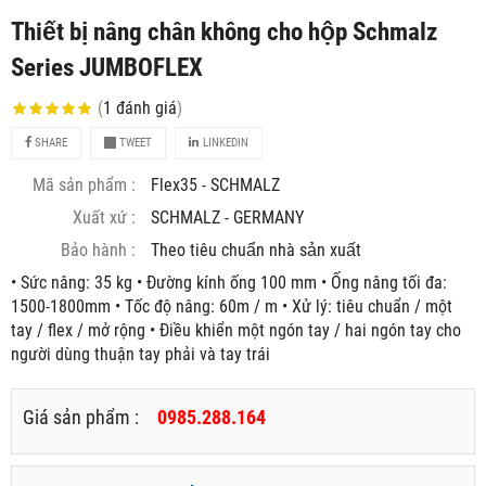
Thiết bị nâng chân không cho hộp Schmalz
Series JUMBOFLEX
(
1
đánh giá
)
SHARE
TWEET
LINKEDIN
Mã sản phẩm :
Flex35 - SCHMALZ
Xuất xứ :
SCHMALZ - GERMANY
Bảo hành :
Theo tiêu chuẩn nhà sản xuất
• Sức nâng: 35 kg • Đường kính ống 100 mm • Ống nâng tối đa:
1500-1800mm • Tốc độ nâng: 60m / m • Xử lý: tiêu chuẩn / một
tay / flex / mở rộng • Điều khiển một ngón tay / hai ngón tay cho
người dùng thuận tay phải và tay trái
Giá sản phẩm :
0985.288.164