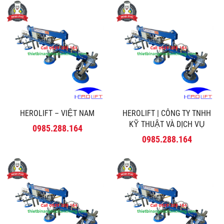
HEROLIFT – VIỆT NAM
HEROLIFT | CÔNG TY TNHH
KỸ THUẬT VÀ DỊCH VỤ
0985.288.164
MINH PHÚ
0985.288.164