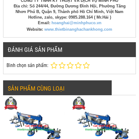
CÔNG TY TNHH KỸ THUẬT VÀ DỊCH VỤ MINH PHÚ
Địa chỉ: Số 244/44, Đường Dương Đình Hội, Phường Tăng
Nhơn Phú B, Quận 9, Thành phố Hồ Chí Minh, Việt Nam
Hotline, zalo, skype: 0985.288.164 ( Mr.Hải )
Email:
hoanghai@minhphuco.vn
Website:
www.thietbinanghachankhong.com
ĐÁNH GIÁ SẢN PHẨM
Bình chọn sản phẩm:
SẢN PHẨM CÙNG LOẠI