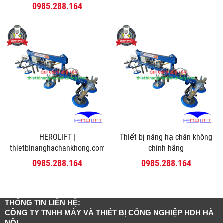
0985.288.164
HEROLIFT |
Thiết bị nâng hạ chân không
thietbinanghachankhong.com
chính hãng
0985.288.164
0985.288.164
THÔNG TIN LIÊN HỆ:
CÔNG TY TNHH MÁY VÀ THIẾT BỊ CÔNG NGHIỆP HDH HÀ
NỘI