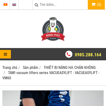
(
0
)
0985.288.164
Trang chủ
Sản phẩm
THIẾT BỊ NÂNG HẠ CHÂN KHÔNG
TAWI vacuum lifters series VACUEASYLIFT - VACUEASYLIFT -
VM60