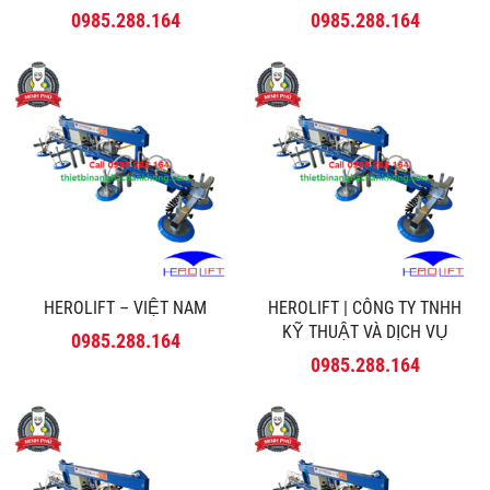
0985.288.164
0985.288.164
HEROLIFT – VIỆT NAM
HEROLIFT | CÔNG TY TNHH
KỸ THUẬT VÀ DỊCH VỤ
0985.288.164
MINH PHÚ
0985.288.164