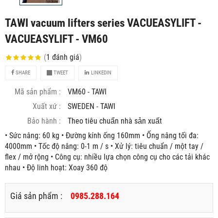
TAWI vacuum lifters series VACUEASYLIFT -
VACUEASYLIFT - VM60
(
1
đánh giá
)
SHARE
TWEET
LINKEDIN
Mã sản phẩm :
VM60 - TAWI
Xuất xứ :
SWEDEN - TAWI
Bảo hành :
Theo tiêu chuẩn nhà sản xuất
• Sức nâng: 60 kg • Đường kính ống 160mm • Ống nâng tối đa:
4000mm • Tốc độ nâng: 0-1 m / s • Xử lý: tiêu chuẩn / một tay /
flex / mở rộng • Công cụ: nhiều lựa chọn công cụ cho các tải khác
nhau • Độ linh hoạt: Xoay 360 độ
Giá sản phẩm :
0985.288.164