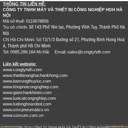
THÔNG TIN LIÊN HỆ:
CÔNG TY TNHH MÁY VÀ THIẾT BỊ CÔNG NGHIỆP HDH HÀ
NỘI
Mã số thuế: 0110678856
Số 143 Phố Yên lạc, Phường Vĩnh Tuy, Thành Phố Hà
Trụ sở chính:
Nội
13/1/3 Đường số 21, Phường Bình Hưng Hoà
CN Hồ Chí Minh: Số
A, Thành phố Hồ Chí Minh
Tel: 0985.288.164 Mr.Hải Email:
sales@congtyhdh.com
Liên kết website:
www.congtyhdh.com
www.thietbinanghachankhong.com
www.bamongthuyluc.com
www.khopnoicongnghiep.com
www.gianchankhinen.com
www.luoicatcongnghiep.com
www.tudonghoarobot.com
www.smcpneumatics.vn
www.convum.com.vn
Copyright© 2026 CÔNG TY TNHH MÁY VÀ THIẾT BỊ CÔNG NGHIỆP HDH HÀ