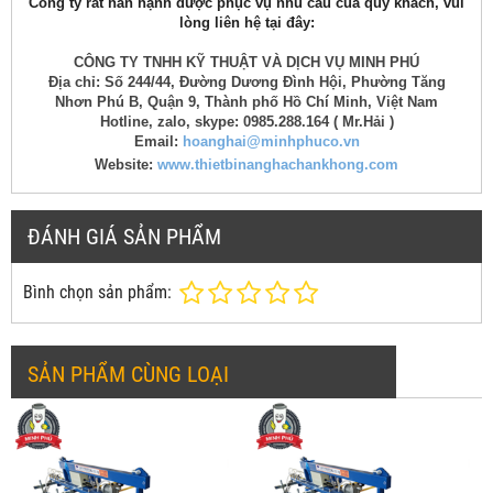
Công ty rất hân hạnh được phục vụ nhu cầu của quý khách, vui
lòng liên hệ tại đây:
CÔNG TY TNHH KỸ THUẬT VÀ DỊCH VỤ MINH PHÚ
Địa chỉ: Số 244/44, Đường Dương Đình Hội, Phường Tăng
Nhơn Phú B, Quận 9, Thành phố Hồ Chí Minh, Việt Nam
Hotline, zalo, skype: 0985.288.164 ( Mr.Hải )
Email:
hoanghai@minhphuco.vn
Website:
www.thietbinanghachankhong.com
ĐÁNH GIÁ SẢN PHẨM
Bình chọn sản phẩm:
SẢN PHẨM CÙNG LOẠI