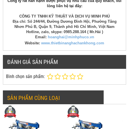
Công ty rất hân hạnh được phục vụ nhu cầu của quý khách, vui
lòng liên hệ tại đây:
CÔNG TY TNHH KỸ THUẬT VÀ DỊCH VỤ MINH PHÚ
Địa chỉ: Số 244/44, Đường Dương Đình Hội, Phường Tăng
Nhơn Phú B, Quận 9, Thành phố Hồ Chí Minh, Việt Nam
Hotline, zalo, skype: 0985.288.164 ( Mr.Hải )
Email:
hoanghai@minhphuco.vn
Website:
www.thietbinanghachankhong.com
ĐÁNH GIÁ SẢN PHẨM
Bình chọn sản phẩm:
SẢN PHẨM CÙNG LOẠI