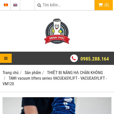
(
0
)
0985.288.164
Trang chủ
Sản phẩm
THIẾT BỊ NÂNG HẠ CHÂN KHÔNG
TAWI vacuum lifters series VACUEASYLIFT - VACUEASYLIFT -
VM120