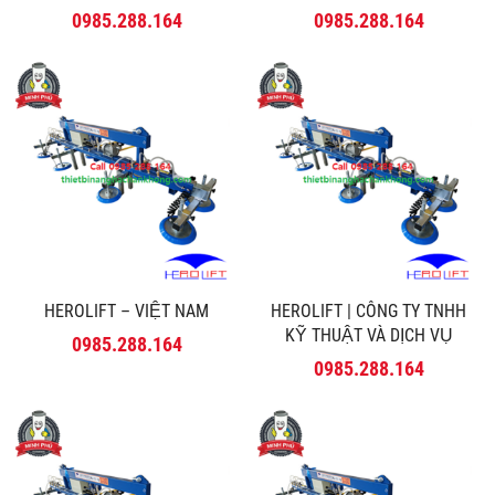
0985.288.164
0985.288.164
HEROLIFT – VIỆT NAM
HEROLIFT | CÔNG TY TNHH
KỸ THUẬT VÀ DỊCH VỤ
0985.288.164
MINH PHÚ
0985.288.164