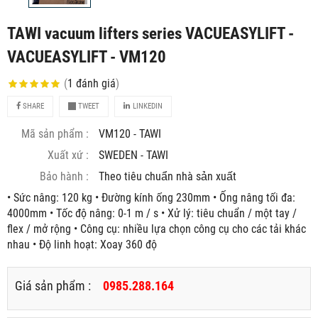
TAWI vacuum lifters series VACUEASYLIFT -
VACUEASYLIFT - VM120
(
1
đánh giá
)
SHARE
TWEET
LINKEDIN
Mã sản phẩm :
VM120 - TAWI
Xuất xứ :
SWEDEN - TAWI
Bảo hành :
Theo tiêu chuẩn nhà sản xuất
• Sức nâng: 120 kg • Đường kính ống 230mm • Ống nâng tối đa:
4000mm • Tốc độ nâng: 0-1 m / s • Xử lý: tiêu chuẩn / một tay /
flex / mở rộng • Công cụ: nhiều lựa chọn công cụ cho các tải khác
nhau • Độ linh hoạt: Xoay 360 độ
Giá sản phẩm :
0985.288.164