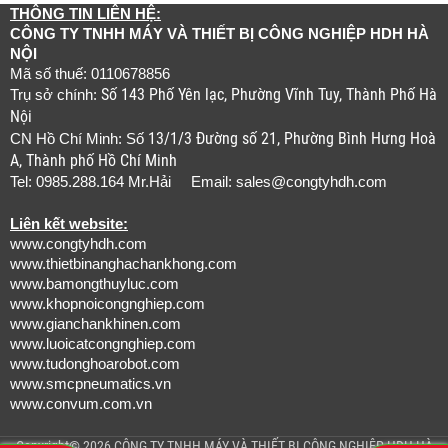
THÔNG TIN LIÊN HỆ:
CÔNG TY TNHH MÁY VÀ THIẾT BỊ CÔNG NGHIỆP HDH HÀ
NỘI
Mã số thuế: 0110678856
Số 143 Phố Yên lạc, Phường Vĩnh Tuy, Thành Phố Hà
Trụ sở chính:
Nội
13/1/3 Đường số 21, Phường Bình Hưng Hoà
CN Hồ Chí Minh: Số
A, Thành phố Hồ Chí Minh
Tel: 0985.288.164 Mr.Hải Email:
sales@congtyhdh.com
Liên kết website:
www.congtyhdh.com
www.thietbinanghachankhong.com
www.bamongthuyluc.com
www.khopnoicongnghiep.com
www.gianchankhinen.com
www.luoicatcongnghiep.com
www.tudonghoarobot.com
www.smcpneumatics.vn
www.convum.com.vn
Copyright© 2026 CÔNG TY TNHH MÁY VÀ THIẾT BỊ CÔNG NGHIỆP HDH HÀ