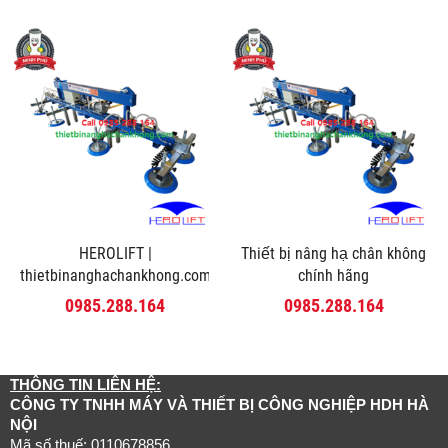
HEROLIFT |
Thiết bị nâng hạ chân không
thietbinanghachankhong.com
chính hãng
0985.288.164
0985.288.164
THÔNG TIN LIÊN HỆ:
CÔNG TY TNHH MÁY VÀ THIẾT BỊ CÔNG NGHIỆP HDH HÀ
NỘI
Mã số thuế: 0110678856