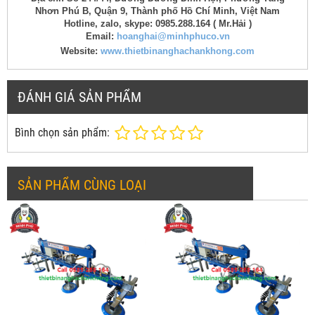
Nhơn Phú B, Quận 9, Thành phố Hồ Chí Minh, Việt Nam
Hotline, zalo, skype: 0985.288.164 ( Mr.Hải )
Email:
hoanghai@minhphuco.vn
Website:
www.thietbinanghachankhong.com
ĐÁNH GIÁ SẢN PHẨM
Bình chọn sản phẩm:
SẢN PHẨM CÙNG LOẠI