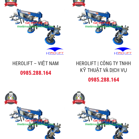
HEROLIFT – VIỆT NAM
HEROLIFT | CÔNG TY TNHH
KỸ THUẬT VÀ DỊCH VỤ
0985.288.164
MINH PHÚ
0985.288.164