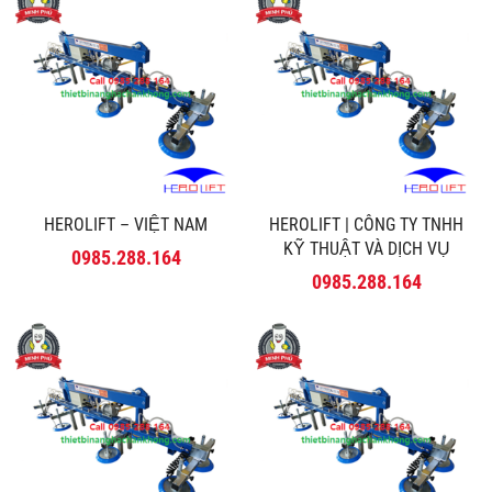
HEROLIFT – VIỆT NAM
HEROLIFT | CÔNG TY TNHH
KỸ THUẬT VÀ DỊCH VỤ
0985.288.164
MINH PHÚ
0985.288.164