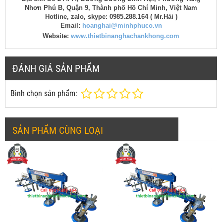
Nhơn Phú B, Quận 9, Thành phố Hồ Chí Minh, Việt Nam
Hotline, zalo, skype: 0985.288.164 ( Mr.Hải )
Email:
hoanghai@minhphuco.vn
Website:
www.thietbinanghachankhong.com
ĐÁNH GIÁ SẢN PHẨM
Bình chọn sản phẩm:
SẢN PHẨM CÙNG LOẠI