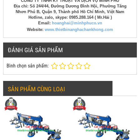
CÔNG TY TNHH KỸ THUẬT VÀ DỊCH VỤ MINH PHÚ
Địa chỉ: Số 244/44, Đường Dương Đình Hội, Phường Tăng
Nhơn Phú B, Quận 9, Thành phố Hồ Chí Minh, Việt Nam
Hotline, zalo, skype: 0985.288.164 ( Mr.Hải )
Email:
hoanghai@minhphuco.vn
Website:
www.thietbinanghachankhong.com
ĐÁNH GIÁ SẢN PHẨM
Bình chọn sản phẩm:
SẢN PHẨM CÙNG LOẠI