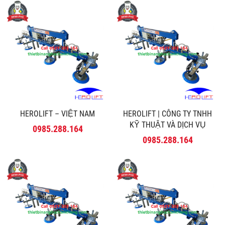
HEROLIFT – VIỆT NAM
HEROLIFT | CÔNG TY TNHH
KỸ THUẬT VÀ DỊCH VỤ
0985.288.164
MINH PHÚ
0985.288.164