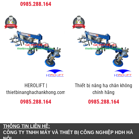
0985.288.164
HEROLIFT |
Thiết bị nâng hạ chân không
thietbinanghachankhong.com
chính hãng
0985.288.164
0985.288.164
THÔNG TIN LIÊN HỆ:
CÔNG TY TNHH MÁY VÀ THIẾT BỊ CÔNG NGHIỆP HDH HÀ
NỘI