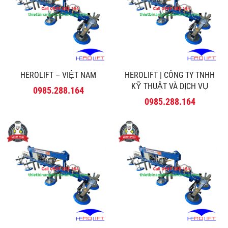
HEROLIFT – VIỆT NAM
HEROLIFT | CÔNG TY TNHH
KỸ THUẬT VÀ DỊCH VỤ
0985.288.164
MINH PHÚ
0985.288.164