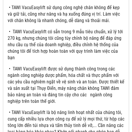
• TAWI VacuEasylift sử dụng công nghệ chân không để kẹp
và giữ tải, cũng như nâng và hạ xuống đúng vị trí. Làm việc
với chân không là nhanh chóng, dễ dàng và thoải mái.
• TAWI VacuEasylift có sẵn trong 9 mẫu tiêu chuẩn, xử lý tới
270 kg, nhưng chúng tôi cũng tùy chỉnh bộ nâng để đáp ứng
nhu cầu cụ thể của doanh nghiệp, điều chỉnh hệ thống của
chúng tôi để tích hợp hoàn toàn với quy trình làm việc của
bạn
• TAWI VacuEasylift được sử dụng thành công trong các
ngành công nghiệp dược phẩm, hóa chất và thực phẩm với
các yêu cầu nghiêm ngặt về vệ sinh và an toàn. Được thiết kế
và sản xuất tại Thụy Điển, máy nâng chân không TAWI đảm
bảo nâng an toàn và đáng tin cậy cho các ngành công
nghiệp trên toàn thế giới.
• TAWI VacuEasylift là bộ nâng linh hoạt nhất của chúng tôi,
cung cấp nhiều lựa chọn công cụ để xử lý mọi thứ, từ hộp các
tông lớn đến túi nhựa và tấm thủy tinh dễ vỡ,... Cần nâng các
loại hàng hóa khác nhau? Khớp nối nhanh cho phép bạn dễ