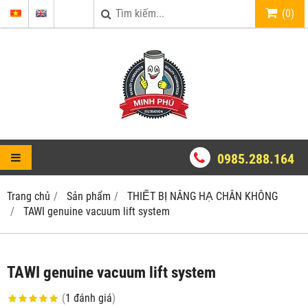
(
0
)
0985.288.164
Trang chủ
Sản phẩm
THIẾT BỊ NÂNG HẠ CHÂN KHÔNG
TAWI genuine vacuum lift system
TAWI genuine vacuum lift system
(
1
đánh giá
)