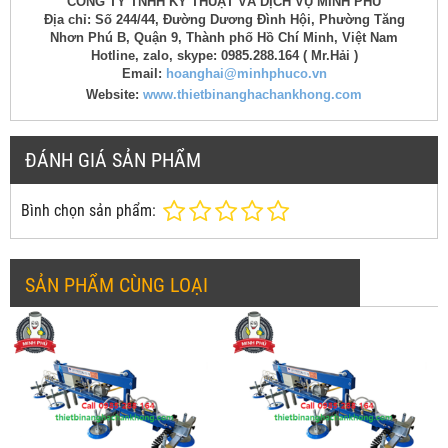
CÔNG TY TNHH KỸ THUẬT VÀ DỊCH VỤ MINH PHÚ
Địa chỉ: Số 244/44, Đường Dương Đình Hội, Phường Tăng
Nhơn Phú B, Quận 9, Thành phố Hồ Chí Minh, Việt Nam
Hotline, zalo, skype: 0985.288.164 ( Mr.Hải )
Email:
hoanghai@minhphuco.vn
Website:
www.thietbinanghachankhong.com
ĐÁNH GIÁ SẢN PHẨM
Bình chọn sản phẩm:
SẢN PHẨM CÙNG LOẠI