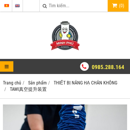
(
0
)
0985.288.164
Trang chủ
Sản phẩm
THIẾT BỊ NÂNG HẠ CHÂN KHÔNG
TAWI真空提升装置