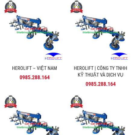
HEROLIFT – VIỆT NAM
HEROLIFT | CÔNG TY TNHH
KỸ THUẬT VÀ DỊCH VỤ
0985.288.164
MINH PHÚ
0985.288.164