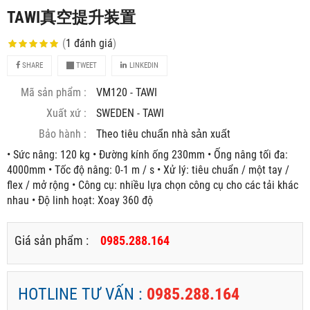
TAWI真空提升装置
(
1
đánh giá
)
SHARE
TWEET
LINKEDIN
Mã sản phẩm :
VM120 - TAWI
Xuất xứ :
SWEDEN - TAWI
Bảo hành :
Theo tiêu chuẩn nhà sản xuất
• Sức nâng: 120 kg • Đường kính ống 230mm • Ống nâng tối đa:
4000mm • Tốc độ nâng: 0-1 m / s • Xử lý: tiêu chuẩn / một tay /
flex / mở rộng • Công cụ: nhiều lựa chọn công cụ cho các tải khác
nhau • Độ linh hoạt: Xoay 360 độ
Giá sản phẩm :
0985.288.164
HOTLINE TƯ VẤN :
0985.288.164