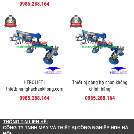
0985.288.164
HEROLIFT |
Thiết bị nâng hạ chân không
thietbinanghachankhong.com
chính hãng
0985.288.164
0985.288.164
THÔNG TIN LIÊN HỆ:
CÔNG TY TNHH MÁY VÀ THIẾT BỊ CÔNG NGHIỆP HDH HÀ
NỘI