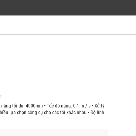
́t
 nâng tối đa: 4000mm • Tốc độ nâng: 0-1 m / s • Xử lý:
nhiều lựa chọn công cụ cho các tải khác nhau • Độ linh