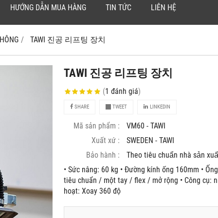
HƯỚNG DẪN MUA HÀNG
TIN TỨC
LIÊN HỆ
 KHÔNG
TAWI 진공 리프팅 장치
TAWI 진공 리프팅 장치
(
1
đánh giá
)
SHARE
TWEET
LINKEDIN
Mã sản phẩm :
VM60 - TAWI
Xuất xứ :
SWEDEN - TAWI
Bảo hành :
Theo tiêu chuẩn nhà sản xuâ
• Sức nâng: 60 kg • Đường kính ống 160mm • Ống
tiêu chuẩn / một tay / flex / mở rộng • Công cụ: 
hoạt: Xoay 360 độ