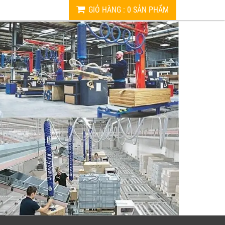
GIỎ HÀNG
:
0
SẢN PHẨM