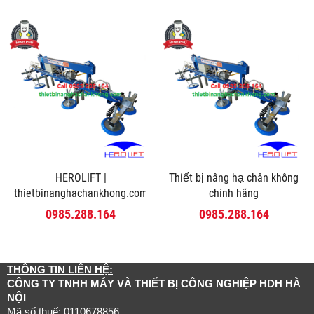
HEROLIFT |
Thiết bị nâng hạ chân không
thietbinanghachankhong.com
chính hãng
0985.288.164
0985.288.164
THÔNG TIN LIÊN HỆ:
CÔNG TY TNHH MÁY VÀ THIẾT BỊ CÔNG NGHIỆP HDH HÀ
NỘI
Mã số thuế: 0110678856