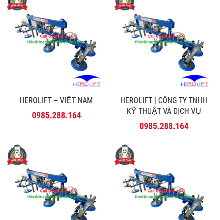
HEROLIFT – VIỆT NAM
HEROLIFT | CÔNG TY TNHH
KỸ THUẬT VÀ DỊCH VỤ
0985.288.164
MINH PHÚ
0985.288.164