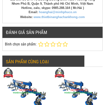
Nhơn Phú B, Quận 9, Thành phố Hồ Chí Minh, Việt Nam
Hotline, zalo, skype: 0985.288.164 ( Mr.Hải )
Email:
hoanghai@minhphuco.vn
Website:
www.thietbinanghachankhong.com
ĐÁNH GIÁ SẢN PHẨM
Bình chọn sản phẩm:
SẢN PHẨM CÙNG LOẠI