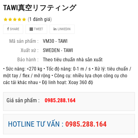
TAWI真空リフティング
(
1
đánh giá
)
SHARE
TWEET
LINKEDIN
Mã sản phẩm :
VM30 - TAWI
Xuất xứ :
SWEDEN - TAWI
Bảo hành :
Theo tiêu chuẩn nhà sản xuất
• Sức nâng: <270 kg • Tốc độ nâng: 0-1 m / s • Xử lý: tiêu chuẩn /
một tay / flex / mở rộng • Công cụ: nhiều lựa chọn công cụ cho
các tải khác nhau • Độ linh hoạt: Xoay 360 độ
Giá sản phẩm :
0985.288.164
HOTLINE TƯ VẤN :
0985.288.164