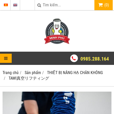
(
0
)
0985.288.164
Trang chủ
Sản phẩm
THIẾT BỊ NÂNG HẠ CHÂN KHÔNG
TAWI真空リフティング