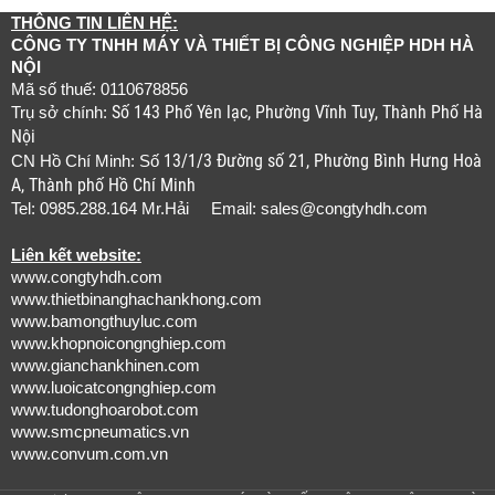
THÔNG TIN LIÊN HỆ:
CÔNG TY TNHH MÁY VÀ THIẾT BỊ CÔNG NGHIỆP HDH HÀ
NỘI
Mã số thuế: 0110678856
Số 143 Phố Yên lạc, Phường Vĩnh Tuy, Thành Phố Hà
Trụ sở chính:
Nội
13/1/3 Đường số 21, Phường Bình Hưng Hoà
CN Hồ Chí Minh: Số
A, Thành phố Hồ Chí Minh
Tel: 0985.288.164 Mr.Hải Email:
sales@congtyhdh.com
Liên kết website:
www.congtyhdh.com
www.thietbinanghachankhong.com
www.bamongthuyluc.com
www.khopnoicongnghiep.com
www.gianchankhinen.com
www.luoicatcongnghiep.com
www.tudonghoarobot.com
www.smcpneumatics.vn
www.convum.com.vn