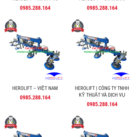
0985.288.164
0985.288.164
HEROLIFT – VIỆT NAM
HEROLIFT | CÔNG TY TNHH
KỸ THUẬT VÀ DỊCH VỤ
0985.288.164
MINH PHÚ
0985.288.164