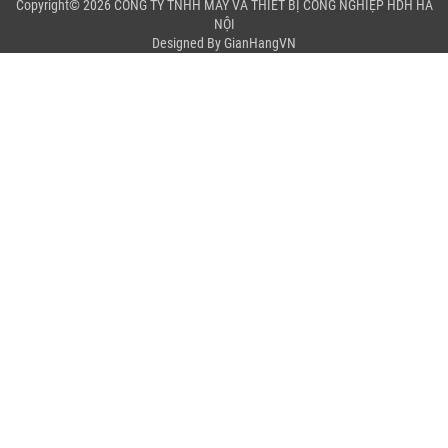
Copyright© 2026 CÔNG TY TNHH MÁY VÀ THIẾT BỊ CÔNG NGHIỆP HDH HÀ
NỘI
Designed By
GianHangVN