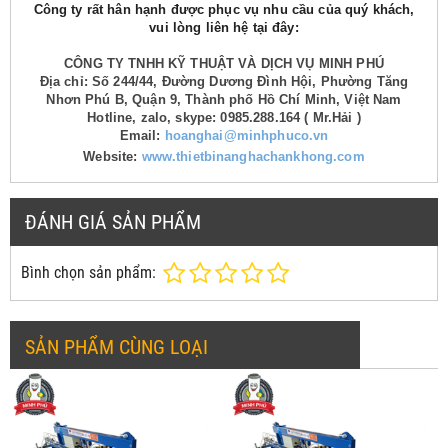
Công ty rất hân hạnh được phục vụ nhu cầu của quý khách,
vui lòng liên hệ tại đây:
CÔNG TY TNHH KỸ THUẬT VÀ DỊCH VỤ MINH PHÚ
Địa chỉ: Số 244/44, Đường Dương Đình Hội, Phường Tăng
Nhơn Phú B, Quận 9, Thành phố Hồ Chí Minh, Việt Nam
Hotline, zalo, skype: 0985.288.164 ( Mr.Hải )
Email:
hoanghai@minhphuco.vn
Website:
www.thietbinanghachankhong.com
ĐÁNH GIÁ SẢN PHẨM
Bình chọn sản phẩm:
SẢN PHẨM CÙNG LOẠI