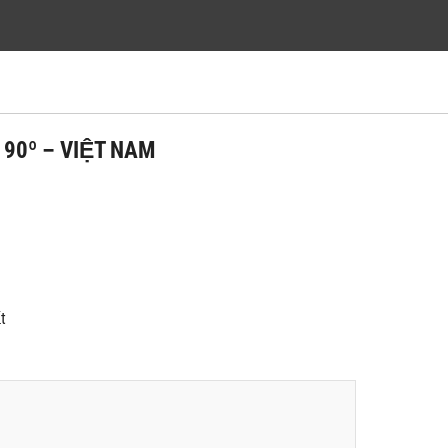
0º – VIỆT NAM
́t