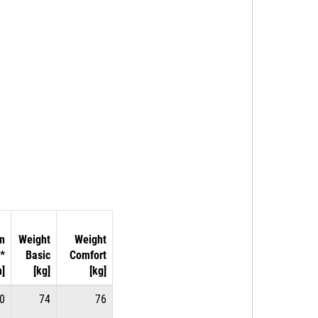
n
Weight
Weight
**
Basic
Comfort
]
[kg]
[kg]
0
74
76