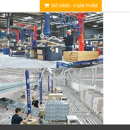
GIỎ HÀNG
:
0
SẢN PHẨM