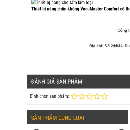
Thiết bị nâng chân không VacuMaster Comfort có th
Công ty
Địa chỉ: Số 244/44, 
ĐÁNH GIÁ SẢN PHẨM
Bình chọn sản phẩm:
SẢN PHẨM CÙNG LOẠI