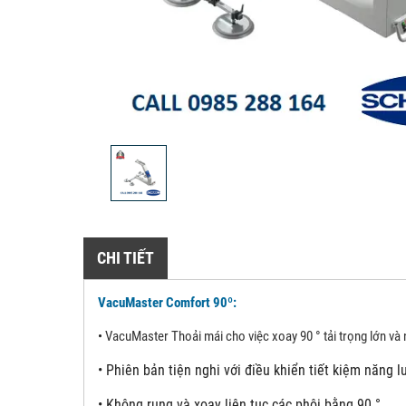
CHI TIẾT
VacuMaster Comfort 90º:
•
VacuMaster Thoải mái cho việc xoay 90 ° tải trọng lớn và
•
Phiên bản tiện nghi với điều khiển tiết kiệm năng 
•
Không rung và xoay liên tục các phôi bằng 90 °