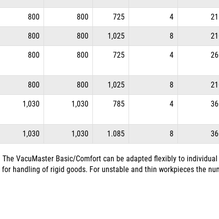
800
800
725
4
21
800
800
1,025
8
21
800
800
725
4
26
800
800
1,025
8
21
1,030
1,030
785
4
36
1,030
1,030
1.085
8
36
The VacuMaster Basic/Comfort can be adapted flexibly to individual
 for handling of rigid goods. For unstable and thin workpieces the num