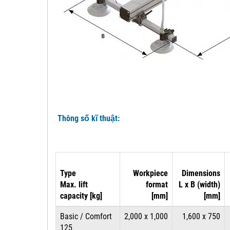
Thông số kĩ thuật:
Type
Workpiece
Dimensions
Max. lift
format
L x B (width)
capacity [kg]
[mm]
[mm]
Basic / Comfort
2,000 x 1,000
1,600 x 750
125