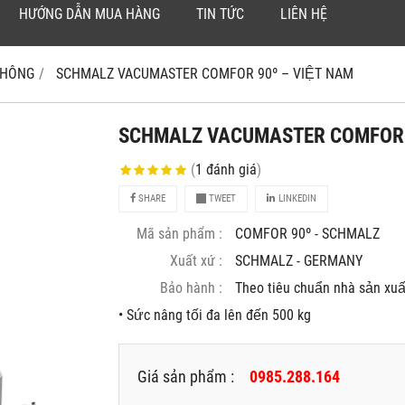
HƯỚNG DẪN MUA HÀNG
TIN TỨC
LIÊN HỆ
 KHÔNG
SCHMALZ VACUMASTER COMFOR 90º – VIỆT NAM
SCHMALZ VACUMASTER COMFOR 9
(
1
đánh giá
)
SHARE
TWEET
LINKEDIN
Mã sản phẩm :
COMFOR 90º - SCHMALZ
Xuất xứ :
SCHMALZ - GERMANY
Bảo hành :
Theo tiêu chuẩn nhà sản xuâ
• Sức nâng tối đa lên đến 500 kg
Giá sản phẩm :
0985.288.164