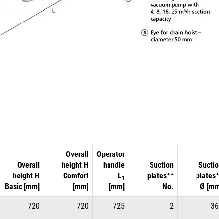
Overall
Operator
Overall
height H
handle
Suction
Suctio
height H
Comfort
L
plates**
plates
1
Basic [mm]
[mm]
[mm]
No.
Ø [mm
720
720
725
2
36