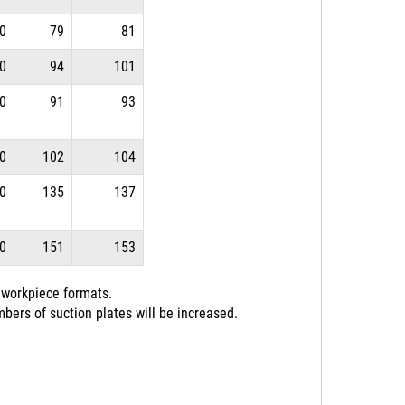
0
79
81
0
94
101
0
91
93
0
102
104
0
135
137
0
151
153
 workpiece formats.
bers of suction plates will be increased.