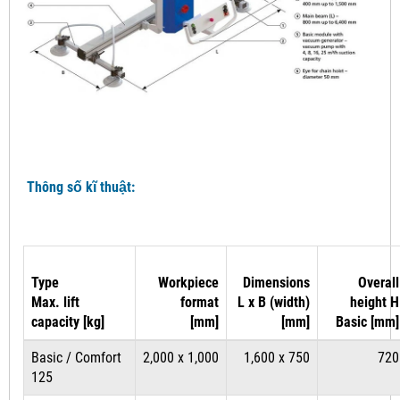
Thông số kĩ thuật:
Type
Workpiece
Dimensions
Overall
Max. lift
format
L x B (width)
height H
capacity [kg]
[mm]
[mm]
Basic [mm]
Basic / Comfort
2,000 x 1,000
1,600 x 750
720
125