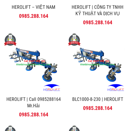
HEROLIFT – VIỆT NAM
HEROLIFT | CÔNG TY TNHH
KỸ THUẬT VÀ DỊCH VỤ
0985.288.164
MINH PHÚ
0985.288.164
HEROLIFT | Call 0985288164
BLC1000-8-230 | HEROLIFT
Mr.Hải
0985.288.164
0985.288.164