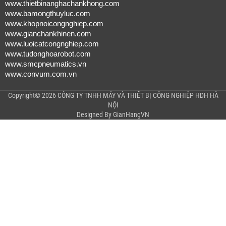
www.thietbinanghachankhong.com
www.bamongthuyluc.com
www.khopnoicongnghiep.com
www.gianchankhinen.com
www.luoicatcongnghiep.com
www.tudonghoarobot.com
www.smcpneumatics.vn
www.convum.com.vn
Copyright© 2026 CÔNG TY TNHH MÁY VÀ THIẾT BỊ CÔNG NGHIỆP HDH HÀ
NỘI
Designed By
GianHangVN