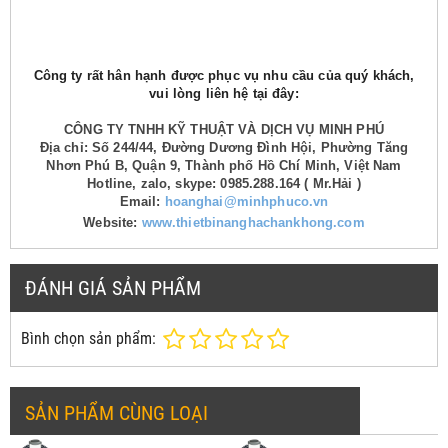
Công ty rất hân hạnh được phục vụ nhu cầu của quý khách,
vui lòng liên hệ tại đây:
CÔNG TY TNHH KỸ THUẬT VÀ DỊCH VỤ MINH PHÚ
Địa chỉ: Số 244/44, Đường Dương Đình Hội, Phường Tăng
Nhơn Phú B, Quận 9, Thành phố Hồ Chí Minh, Việt Nam
Hotline, zalo, skype: 0985.288.164 ( Mr.Hải )
Email:
hoanghai@minhphuco.vn
Website:
www.thietbinanghachankhong.com
ĐÁNH GIÁ SẢN PHẨM
Bình chọn sản phẩm:
SẢN PHẨM CÙNG LOẠI