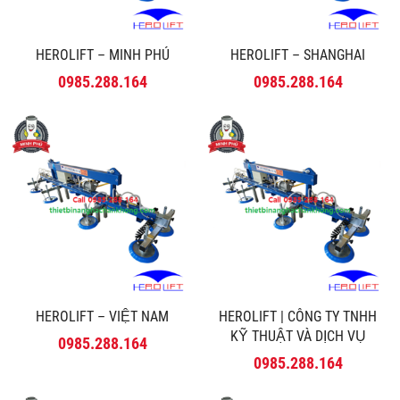
HEROLIFT – MINH PHÚ
HEROLIFT – SHANGHAI
0985.288.164
0985.288.164
HEROLIFT – VIỆT NAM
HEROLIFT | CÔNG TY TNHH
KỸ THUẬT VÀ DỊCH VỤ
0985.288.164
MINH PHÚ
0985.288.164