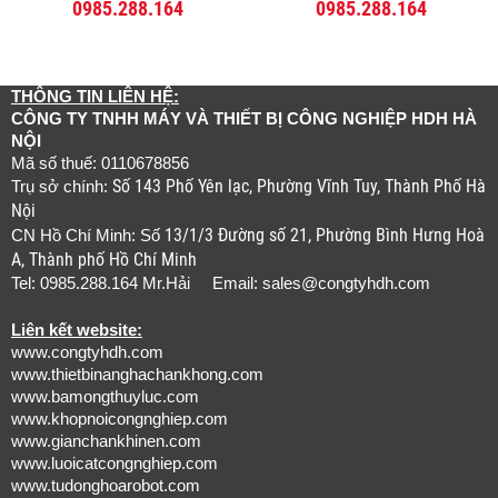
0985.288.164
0985.288.164
THÔNG TIN LIÊN HỆ:
CÔNG TY TNHH MÁY VÀ THIẾT BỊ CÔNG NGHIỆP HDH HÀ
NỘI
Mã số thuế: 0110678856
Số 143 Phố Yên lạc, Phường Vĩnh Tuy, Thành Phố Hà
Trụ sở chính:
Nội
13/1/3 Đường số 21, Phường Bình Hưng Hoà
CN Hồ Chí Minh: Số
A, Thành phố Hồ Chí Minh
Tel: 0985.288.164 Mr.Hải Email:
sales@congtyhdh.com
Liên kết website:
www.congtyhdh.com
www.thietbinanghachankhong.com
www.bamongthuyluc.com
www.khopnoicongnghiep.com
www.gianchankhinen.com
www.luoicatcongnghiep.com
www.tudonghoarobot.com