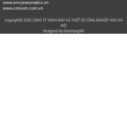
www.smcpneumatics.vn
www.convum.com.vn
Copyright© 2026 CÔNG TY TNHH MÁY VÀ THIẾT BỊ CÔNG NGHIỆP HDH HÀ
NỘI
Designed By
GianHangVN