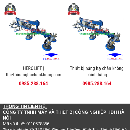
HEROLIFT |
Thiết bị nâng hạ chân không
thietbinanghachankhong.com
chính hãng
0985.288.164
0985.288.164
THÔNG TIN LIÊN HỆ:
CÔNG TY TNHH MÁY VÀ THIẾT BỊ CÔNG NGHIỆP HDH HÀ
NỘI
Mã số thuế: 0110678856
Số 143 Phố Yên lạc, Phường Vĩnh Tuy, Thành Phố Hà