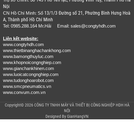
Trụ sở chính:
Nội
13/1/3 Đường số 21, Phường Bình Hưng Hoà
CN Hồ Chí Minh: Số
A, Thành phố Hồ Chí Minh
Tel: 0985.288.164 Mr.Hải Email:
sales@congtyhdh.com
Liên kết website:
www.congtyhdh.com
www.thietbinanghachankhong.com
www.bamongthuyluc.com
www.khopnoicongnghiep.com
www.gianchankhinen.com
www.luoicatcongnghiep.com
www.tudonghoarobot.com
www.smcpneumatics.vn
www.convum.com.vn
Copyright© 2026 CÔNG TY TNHH MÁY VÀ THIẾT BỊ CÔNG NGHIỆP HDH HÀ
NỘI
Designed By
GianHangVN