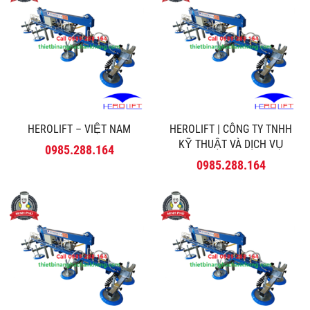
HEROLIFT – VIỆT NAM
HEROLIFT | CÔNG TY TNHH
KỸ THUẬT VÀ DỊCH VỤ
0985.288.164
MINH PHÚ
0985.288.164