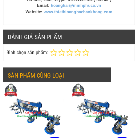
Email:
hoanghai@minhphuco.vn
Website:
www.thietbinanghachankhong.com
ĐÁNH GIÁ SẢN PHẨM
Bình chọn sản phẩm:
SẢN PHẨM CÙNG LOẠI