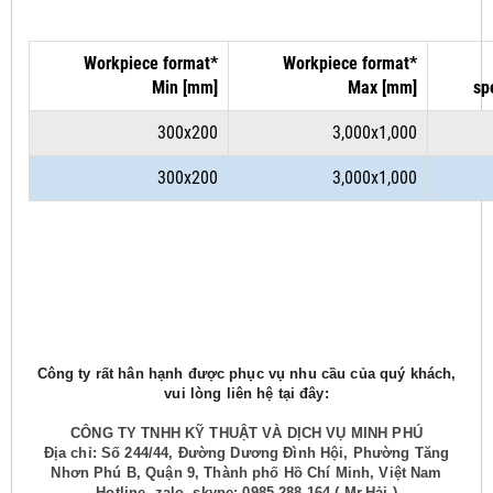
Workpiece format*
Workpiece format*
Min [mm]
Max [mm]
sp
300x200
3,000x1,000
300x200
3,000x1,000
Công ty rất hân hạnh được phục vụ nhu cầu của quý khách,
vui lòng liên hệ tại đây:
CÔNG TY TNHH KỸ THUẬT VÀ DỊCH VỤ MINH PHÚ
Địa chỉ: Số 244/44, Đường Dương Đình Hội, Phường Tăng
Nhơn Phú B, Quận 9, Thành phố Hồ Chí Minh, Việt Nam
Hotline, zalo, skype: 0985.288.164 ( Mr.Hải )