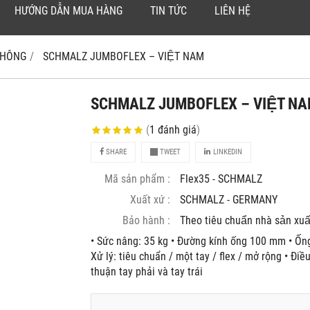
HƯỚNG DẪN MUA HÀNG
TIN TỨC
LIÊN HỆ
 KHÔNG
SCHMALZ JUMBOFLEX – VIỆT NAM
SCHMALZ JUMBOFLEX – VIỆT N
(
1
đánh giá
)
SHARE
TWEET
LINKEDIN
Mã sản phẩm :
Flex35 - SCHMALZ
Xuất xứ :
SCHMALZ - GERMANY
Bảo hành :
Theo tiêu chuẩn nhà sản xuâ
• Sức nâng: 35 kg • Đường kính ống 100 mm • Ô
Xử lý: tiêu chuẩn / một tay / flex / mở rộng • Đi
thuận tay phải và tay trái