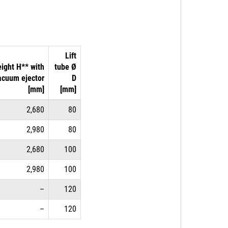
Lift
ight H** with
tube Ø
acuum ejector
D
[mm]
[mm]
2,680
80
2,980
80
2,680
100
2,980
100
–
120
–
120