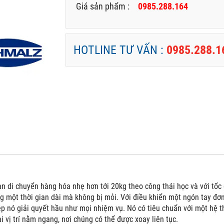
Giá sản phẩm :
0985.288.164
HOTLINE TƯ VẤN :
0985.288.1
i chuyển hàng hóa nhẹ hơn tới 20kg theo công thái học và với tốc đ
g một thời gian dài mà không bị mỏi. Với điều khiển một ngón tay đơn 
 nó giải quyết hầu như mọi nhiệm vụ. Nó có tiêu chuẩn với một hệ t
i vị trí nằm ngang, nơi chúng có thể được xoay liên tục.