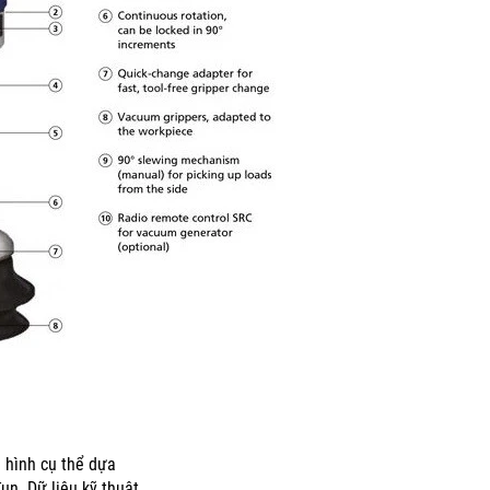
 hình cụ thể dựa
đun.
Dữ liệu kỹ thuật