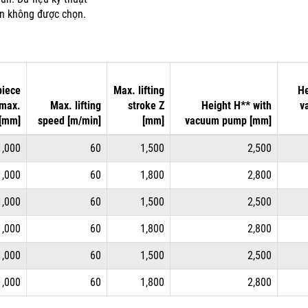
ân không được chọn.
iece
Max. lifting
He
 max.
Max. lifting
stroke Z
Height H** with
v
[mm]
speed [m/min]
[mm]
vacuum pump [mm]
1,000
60
1,500
2,500
1,000
60
1,800
2,800
1,000
60
1,500
2,500
1,000
60
1,800
2,800
1,000
60
1,500
2,500
1,000
60
1,800
2,800