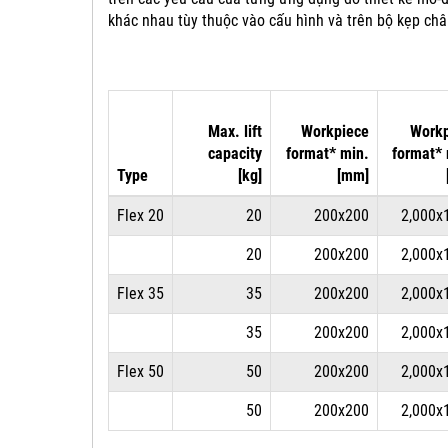
khác nhau tùy thuộc vào cấu hình và trên bộ kẹp ch
Max. lift
Workpiece
Workp
capacity
format* min.
format*
Type
[kg]
[mm]
Flex 20
20
200x200
2,000x
20
200x200
2,000x
Flex 35
35
200x200
2,000x
35
200x200
2,000x
Flex 50
50
200x200
2,000x
50
200x200
2,000x