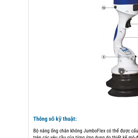
Thông số kỹ thuật:
Bộ nâng ống chân không JumboFlex có thể được cấu
trên các yêu cầu của từng ứng dụng do thiết kế mô-