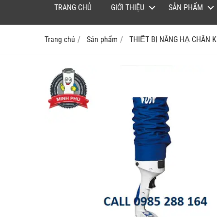
TRANG CHỦ
GIỚI THIỆU
SẢN PHẨM
Trang chủ
Sản phẩm
THIẾT BỊ NÂNG HẠ CHÂN