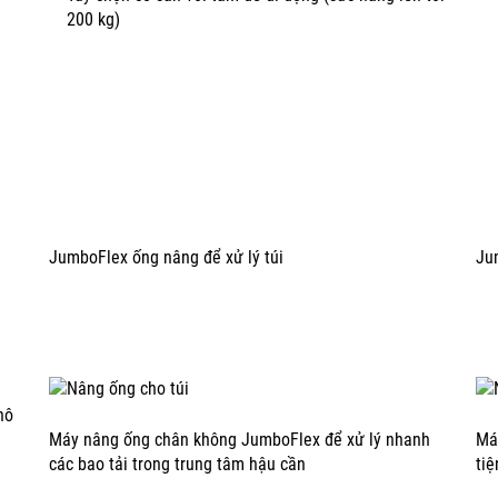
200 kg)
JumboFlex ống nâng để xử lý túi
Ju
hô
Máy nâng ống chân không JumboFlex để xử lý nhanh
Má
các bao tải trong trung tâm hậu cần
tiệ