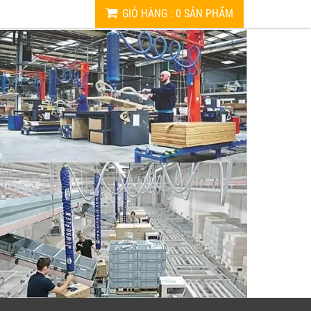
GIỎ HÀNG
:
0
SẢN PHẨM