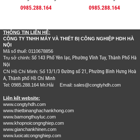
0985.288.164
0985.288.164
THÔNG TIN LIÊN HỆ:
CÔNG TY TNHH MÁY VÀ THIẾT BỊ CÔNG NGHIỆP HDH HÀ
NỘI
Mã số thuế: 0110678856
Số 143 Phố Yên lạc, Phường Vĩnh Tuy, Thành Phố Hà
Trụ sở chính:
Nội
13/1/3 Đường số 21, Phường Bình Hưng Hoà
CN Hồ Chí Minh: Số
A, Thành phố Hồ Chí Minh
Tel: 0985.288.164 Mr.Hải Email:
sales@congtyhdh.com
Liên kết website:
www.congtyhdh.com
www.thietbinanghachankhong.com
www.bamongthuyluc.com
www.khopnoicongnghiep.com
www.gianchankhinen.com
www.luoicatcongnghiep.com