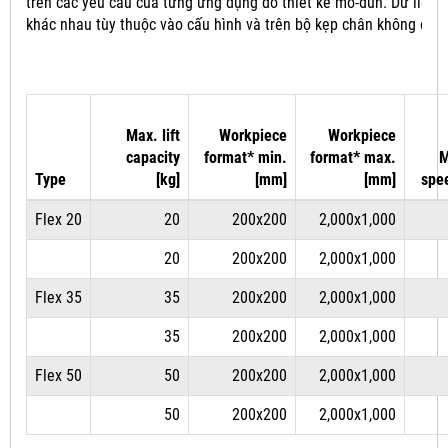
trên các yêu cầu của từng ứng dụng do thiết kế mô-đun.
Dữ liệu 
khác nhau tùy thuộc vào cấu hình và trên bộ kẹp chân không đượ
Max. lift
Workpiece
Workpiece
capacity
format* min.
format* max.
M
Type
[kg]
[mm]
[mm]
spe
Flex 20
20
200x200
2,000x1,000
20
200x200
2,000x1,000
Flex 35
35
200x200
2,000x1,000
35
200x200
2,000x1,000
Flex 50
50
200x200
2,000x1,000
50
200x200
2,000x1,000