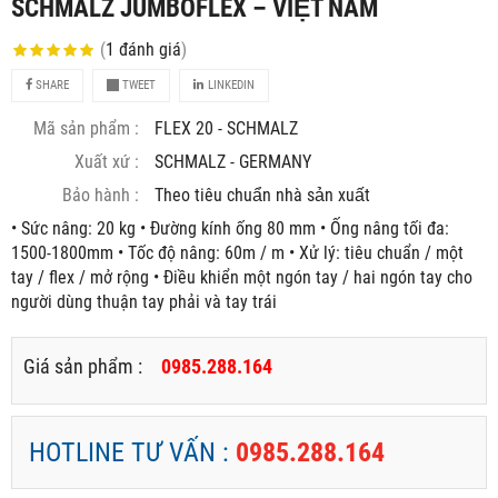
SCHMALZ JUMBOFLEX – VIỆT NAM
(
1
đánh giá
)
SHARE
TWEET
LINKEDIN
Mã sản phẩm :
FLEX 20 - SCHMALZ
Xuất xứ :
SCHMALZ - GERMANY
Bảo hành :
Theo tiêu chuẩn nhà sản xuất
• Sức nâng: 20 kg • Đường kính ống 80 mm • Ống nâng tối đa:
1500-1800mm • Tốc độ nâng: 60m / m • Xử lý: tiêu chuẩn / một
tay / flex / mở rộng • Điều khiển một ngón tay / hai ngón tay cho
người dùng thuận tay phải và tay trái
Giá sản phẩm :
0985.288.164
HOTLINE TƯ VẤN :
0985.288.164