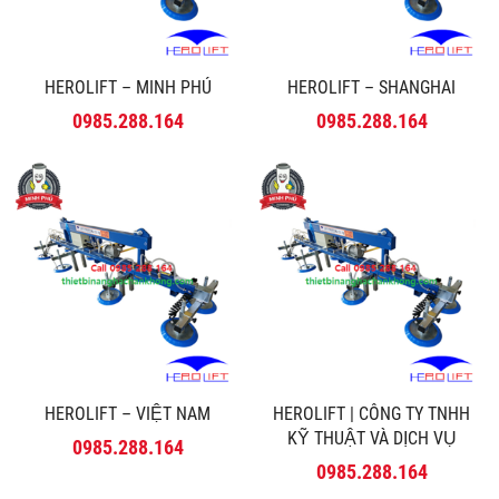
HEROLIFT – MINH PHÚ
HEROLIFT – SHANGHAI
0985.288.164
0985.288.164
HEROLIFT – VIỆT NAM
HEROLIFT | CÔNG TY TNHH
KỸ THUẬT VÀ DỊCH VỤ
0985.288.164
MINH PHÚ
0985.288.164