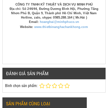
CÔNG TY TNHH KỸ THUẬT VÀ DỊCH VỤ MINH PHÚ
Địa chỉ: Số 244/44, Đường Dương Đình Hội, Phường Tăng
Nhơn Phú B, Quận 9, Thành phố Hồ Chí Minh, Việt Nam
Hotline, zalo, skype: 0985.288.164 ( Mr.Hải )
Email:
hoanghai@minhphuco.vn
Website:
www.thietbinanghachankhong.com
ĐÁNH GIÁ SẢN PHẨM
Bình chọn sản phẩm:
SẢN PHẨM CÙNG LOẠI