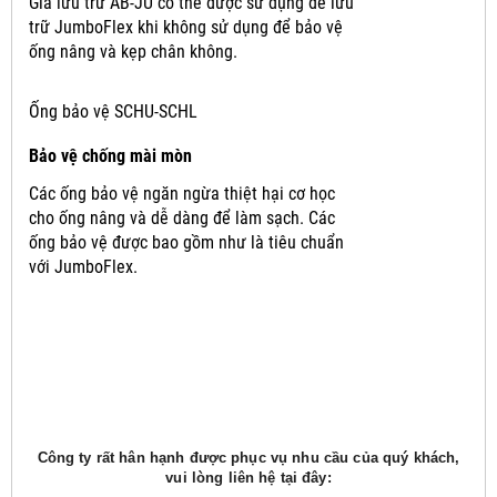
Giá lưu trữ AB-JU có thể được sử dụng để lưu
trữ JumboFlex khi không sử dụng để bảo vệ
ống nâng và kẹp chân không.
Ống bảo vệ SCHU-SCHL
Bảo vệ chống mài mòn
Các ống bảo vệ ngăn ngừa thiệt hại cơ học
cho ống nâng và dễ dàng để làm sạch.
Các
ống bảo vệ được bao gồm như là tiêu chuẩn
với JumboFlex.
Công ty rất hân hạnh được phục vụ nhu cầu của quý khách,
vui lòng liên hệ tại đây: