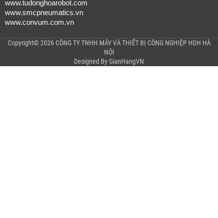
www.tudonghoarobot.com
www.smcpneumatics.vn
www.convum.com.vn
Copyright© 2026 CÔNG TY TNHH MÁY VÀ THIẾT BỊ CÔNG NGHIỆP HDH HÀ
NỘI
Designed By
GianHangVN