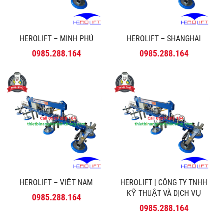
HEROLIFT – MINH PHÚ
HEROLIFT – SHANGHAI
0985.288.164
0985.288.164
HEROLIFT – VIỆT NAM
HEROLIFT | CÔNG TY TNHH
KỸ THUẬT VÀ DỊCH VỤ
0985.288.164
MINH PHÚ
0985.288.164