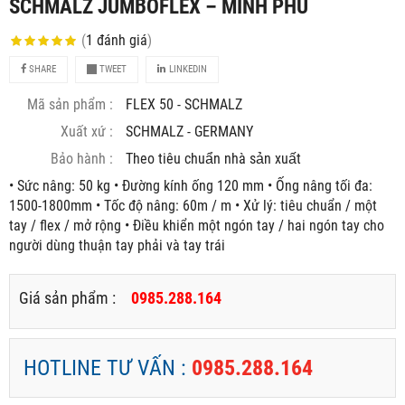
SCHMALZ JUMBOFLEX – MINH PHÚ
(
1
đánh giá
)
SHARE
TWEET
LINKEDIN
Mã sản phẩm :
FLEX 50 - SCHMALZ
Xuất xứ :
SCHMALZ - GERMANY
Bảo hành :
Theo tiêu chuẩn nhà sản xuất
• Sức nâng: 50 kg • Đường kính ống 120 mm • Ống nâng tối đa:
1500-1800mm • Tốc độ nâng: 60m / m • Xử lý: tiêu chuẩn / một
tay / flex / mở rộng • Điều khiển một ngón tay / hai ngón tay cho
người dùng thuận tay phải và tay trái
Giá sản phẩm :
0985.288.164
HOTLINE TƯ VẤN :
0985.288.164