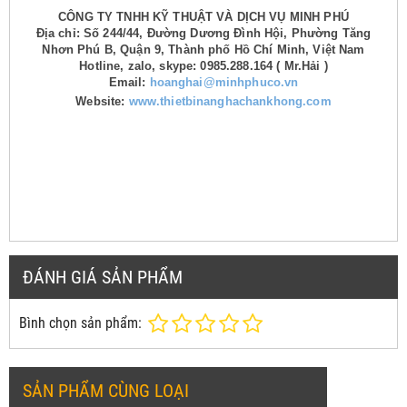
CÔNG TY TNHH KỸ THUẬT VÀ DỊCH VỤ MINH PHÚ
Địa chỉ: Số 244/44, Đường Dương Đình Hội, Phường Tăng
Nhơn Phú B, Quận 9, Thành phố Hồ Chí Minh, Việt Nam
Hotline, zalo, skype: 0985.288.164 ( Mr.Hải )
Email:
hoanghai@minhphuco.vn
Website:
www.thietbinanghachankhong.com
ĐÁNH GIÁ SẢN PHẨM
Bình chọn sản phẩm:
SẢN PHẨM CÙNG LOẠI