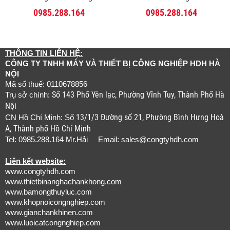
0985.288.164
0985.288.164
THÔNG TIN LIÊN HỆ:
CÔNG TY TNHH MÁY VÀ THIẾT BỊ CÔNG NGHIỆP HDH HÀ
NỘI
Mã số thuế: 0110678856
Số 143 Phố Yên lạc, Phường Vĩnh Tuy, Thành Phố Hà
Trụ sở chính:
Nội
13/1/3 Đường số 21, Phường Bình Hưng Hoà
CN Hồ Chí Minh: Số
A, Thành phố Hồ Chí Minh
Tel: 0985.288.164 Mr.Hải Email:
sales@congtyhdh.com
Liên kết website:
www.congtyhdh.com
www.thietbinanghachankhong.com
www.bamongthuyluc.com
www.khopnoicongnghiep.com
www.gianchankhinen.com
www.luoicatcongnghiep.com