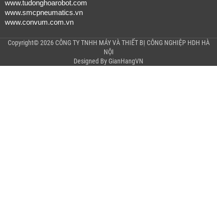
www.tudonghoarobot.com
www.smcpneumatics.vn
www.convum.com.vn
Copyright© 2026 CÔNG TY TNHH MÁY VÀ THIẾT BỊ CÔNG NGHIỆP HDH HÀ
NỘI
Designed By
GianHangVN