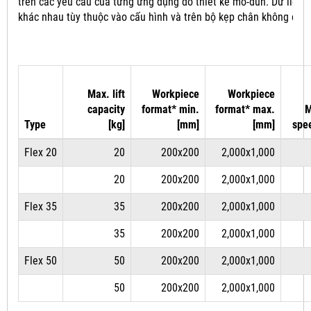
trên các yêu cầu của từng ứng dụng do thiết kế mô-đun.
Dữ liệu 
khác nhau tùy thuộc vào cấu hình và trên bộ kẹp chân không đượ
Max. lift
Workpiece
Workpiece
capacity
format* min.
format* max.
M
Type
[kg]
[mm]
[mm]
spe
Flex 20
20
200x200
2,000x1,000
20
200x200
2,000x1,000
Flex 35
35
200x200
2,000x1,000
35
200x200
2,000x1,000
Flex 50
50
200x200
2,000x1,000
50
200x200
2,000x1,000