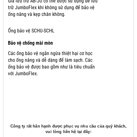
Giá lưu trữ AB-JU có thể được sử dụng để lưu
trữ JumboFlex khi không sử dụng để bảo vệ
ống nâng và kẹp chân không.
Ống bảo vệ SCHU-SCHL
Bảo vệ chống mài mòn
Các ống bảo vệ ngăn ngừa thiệt hại cơ học
cho ống nâng và dễ dàng để làm sạch.
Các
ống bảo vệ được bao gồm như là tiêu chuẩn
với JumboFlex.
Công ty rất hân hạnh được phục vụ nhu cầu của quý khách,
vui lòng liên hệ tại đây: