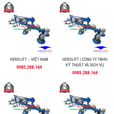
HEROLIFT – VIỆT NAM
HEROLIFT | CÔNG TY TNHH
KỸ THUẬT VÀ DỊCH VỤ
0985.288.164
MINH PHÚ
0985.288.164