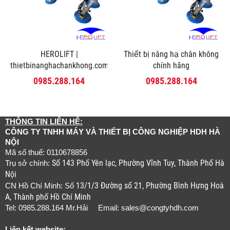
HEROLIFT |
Thiết bị nâng hạ chân không
thietbinanghachankhong.com
chính hãng
0985.288.164
0985.288.164
THÔNG TIN LIÊN HỆ:
CÔNG TY TNHH MÁY VÀ THIẾT BỊ CÔNG NGHIỆP HDH HÀ
NỘI
Mã số thuế: 0110678856
Số 143 Phố Yên lạc, Phường Vĩnh Tuy, Thành Phố Hà
Trụ sở chính:
Nội
13/1/3 Đường số 21, Phường Bình Hưng Hoà
CN Hồ Chí Minh: Số
A, Thành phố Hồ Chí Minh
Tel: 0985.288.164 Mr.Hải Email:
sales@congtyhdh.com
Liên kết website: