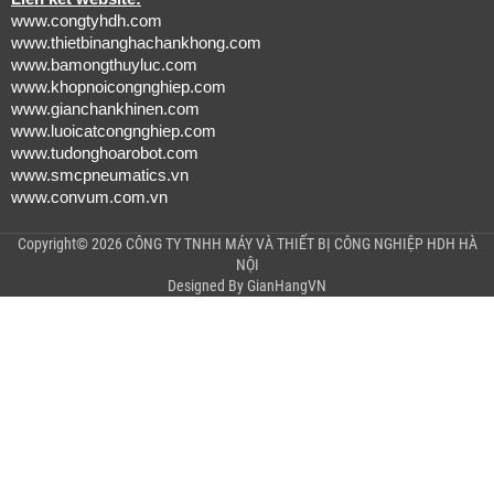
www.congtyhdh.com
www.thietbinanghachankhong.com
www.bamongthuyluc.com
www.khopnoicongnghiep.com
www.gianchankhinen.com
www.luoicatcongnghiep.com
www.tudonghoarobot.com
www.smcpneumatics.vn
www.convum.com.vn
Copyright© 2026 CÔNG TY TNHH MÁY VÀ THIẾT BỊ CÔNG NGHIỆP HDH HÀ
NỘI
Designed By
GianHangVN