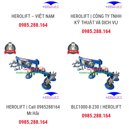
HEROLIFT – VIỆT NAM
HEROLIFT | CÔNG TY TNHH
KỸ THUẬT VÀ DỊCH VỤ
0985.288.164
MINH PHÚ
0985.288.164
HEROLIFT | Call 0985288164
BLC1000-8-230 | HEROLIFT
Mr.Hải
0985.288.164
0985.288.164