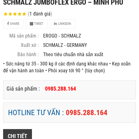
SCHMALZ JUMBOFLEX ERGO – MINH PHÚ
(
1
đánh giá
)
SHARE
TWEET
LINKEDIN
Mã sản phẩm :
EROGO - SCHMALZ
Xuất xứ :
SCHMALZ - GERMANY
Bảo hành :
Theo tiêu chuẩn nhà sản xuất
• Sức nâng từ 35 - 300 kg ở các định dạng khác nhau • Kẹp xoắn
để vận hành an toàn • Phôi xoay tới 90 ° (tùy chọn)
Giá sản phẩm :
0985.288.164
HOTLINE TƯ VẤN :
0985.288.164
CHI TIẾT