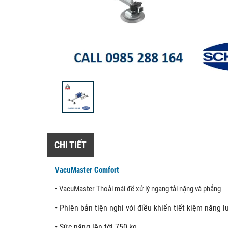
CHI TIẾT
VacuMaster Comfort
•
VacuMaster Thoải mái để xử lý ngang tải nặng và phẳng
•
Phiên bản tiện nghi với điều khiển tiết kiệm năng 
•
Sức nâng lên tới 750 kg