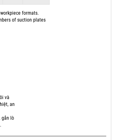
 workpiece formats.
mbers of suction plates
ôi và
hiệt, an
 gắn lò
.