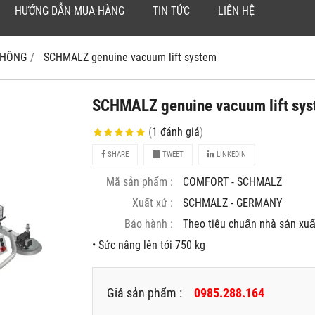
HƯỚNG DẪN MUA HÀNG
TIN TỨC
LIÊN HỆ
 KHÔNG
SCHMALZ genuine vacuum lift system
SCHMALZ genuine vacuum lift sy
(
1
đánh giá
)
SHARE
TWEET
LINKEDIN
Mã sản phẩm :
COMFORT - SCHMALZ
Xuất xứ :
SCHMALZ - GERMANY
Bảo hành :
Theo tiêu chuẩn nhà sản xuâ
• Sức nâng lên tới 750 kg
Giá sản phẩm :
0985.288.164