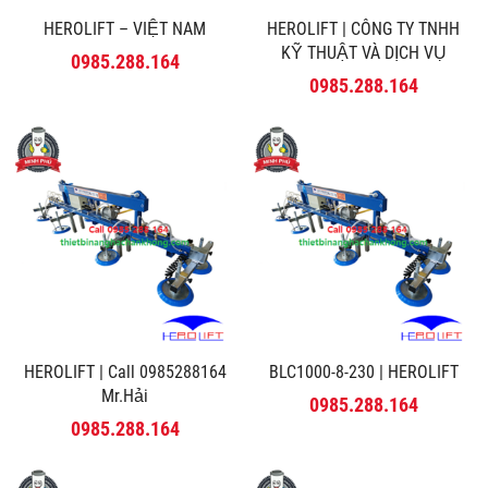
HEROLIFT – VIỆT NAM
HEROLIFT | CÔNG TY TNHH
KỸ THUẬT VÀ DỊCH VỤ
0985.288.164
MINH PHÚ
0985.288.164
HEROLIFT | Call 0985288164
BLC1000-8-230 | HEROLIFT
Mr.Hải
0985.288.164
0985.288.164