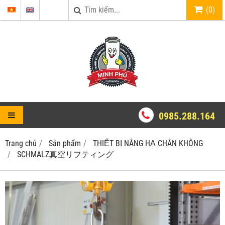
(
0
)
0985.288.164
Trang chủ
Sản phẩm
THIẾT BỊ NÂNG HẠ CHÂN KHÔNG
SCHMALZ真空リフティング