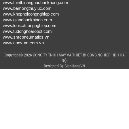
www.thietbinanghachankhong.com
www.bamongthuyluc.com
www.khopnoicongnghiep.com
www.gianchankhinen.com
www.luoicatcongnghiep.com
www.tudonghoarobot.com
www.smcpneumatics.vn
www.convum.com.vn
Copyright© 2026 CÔNG TY TNHH MÁY VÀ THIẾT BỊ CÔNG NGHIỆP HDH HÀ
NỘI
Designed By
GianHangVN