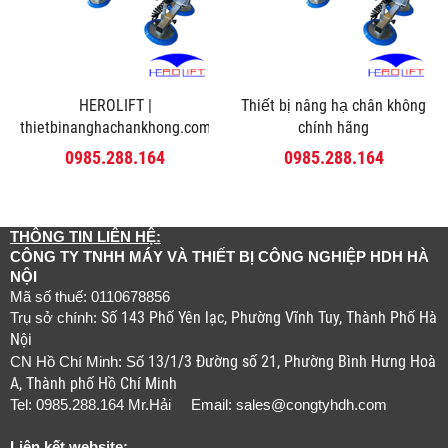
HEROLIFT |
Thiết bị nâng hạ chân không
thietbinanghachankhong.com
chính hãng
0985.288.164
0985.288.164
THÔNG TIN LIÊN HỆ:
CÔNG TY TNHH MÁY VÀ THIẾT BỊ CÔNG NGHIỆP HDH HÀ
NỘI
Mã số thuế: 0110678856
Số 143 Phố Yên lạc, Phường Vĩnh Tuy, Thành Phố Hà
Trụ sở chính:
Nội
13/1/3 Đường số 21, Phường Bình Hưng Hoà
CN Hồ Chí Minh: Số
A, Thành phố Hồ Chí Minh
Tel: 0985.288.164 Mr.Hải Email:
sales@congtyhdh.com
Liên kết website: