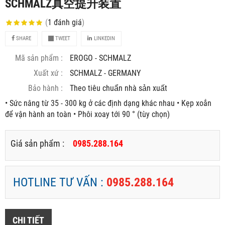
SCHMALZ真空提升装置
(
1
đánh giá
)
SHARE
TWEET
LINKEDIN
Mã sản phẩm :
EROGO - SCHMALZ
Xuất xứ :
SCHMALZ - GERMANY
Bảo hành :
Theo tiêu chuẩn nhà sản xuất
• Sức nâng từ 35 - 300 kg ở các định dạng khác nhau • Kẹp xoắn
để vận hành an toàn • Phôi xoay tới 90 ° (tùy chọn)
Giá sản phẩm :
0985.288.164
HOTLINE TƯ VẤN :
0985.288.164
CHI TIẾT