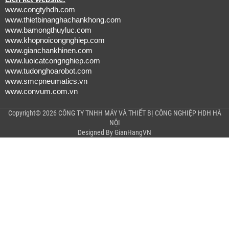
www.congtyhdh.com
www.thietbinanghachankhong.com
www.bamongthuyluc.com
www.khopnoicongnghiep.com
www.gianchankhinen.com
www.luoicatcongnghiep.com
www.tudonghoarobot.com
www.smcpneumatics.vn
www.convum.com.vn
Copyright© 2026 CÔNG TY TNHH MÁY VÀ THIẾT BỊ CÔNG NGHIỆP HDH HÀ
NỘI
Designed By
GianHangVN