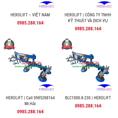
HEROLIFT – VIỆT NAM
HEROLIFT | CÔNG TY TNHH
KỸ THUẬT VÀ DỊCH VỤ
0985.288.164
MINH PHÚ
0985.288.164
HEROLIFT | Call 0985288164
BLC1000-8-230 | HEROLIFT
Mr.Hải
0985.288.164
0985.288.164