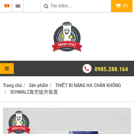
(
0
)
0985.288.164
Trang chủ
Sản phẩm
THIẾT BỊ NÂNG HẠ CHÂN KHÔNG
SCHMALZ真空提升装置