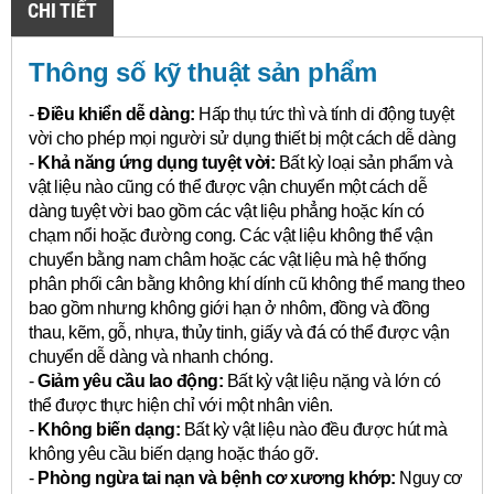
CHI TIẾT
Thông số kỹ thuật sản phẩm
-
Điều khiển dễ dàng:
Hấp thụ tức thì và tính di động tuyệt
vời cho phép mọi người sử dụng thiết bị một cách dễ dàng
-
Khả năng ứng dụng tuyệt vời:
Bất kỳ loại sản phẩm và
vật liệu nào cũng có thể được vận chuyển một cách dễ
dàng tuyệt vời bao gồm các vật liệu phẳng hoặc kín có
chạm nổi hoặc đường cong.
Các vật liệu không thể vận
chuyển bằng nam châm hoặc các vật liệu mà hệ thống
phân phối cân bằng không khí dính cũ không thể mang theo
bao gồm nhưng không giới hạn ở nhôm, đồng và đồng
thau, kẽm, gỗ, nhựa, thủy tinh, giấy và đá có thể được vận
chuyển dễ dàng và nhanh chóng.
-
Giảm yêu cầu lao động:
Bất kỳ vật liệu nặng và lớn có
thể được thực hiện chỉ với một nhân viên.
-
Không biến dạng:
Bất kỳ vật liệu nào đều được hút mà
không yêu cầu biến dạng hoặc tháo gỡ.
-
Phòng ngừa tai nạn và bệnh cơ xương khớp:
Nguy cơ