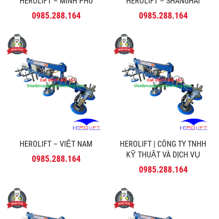
HEROLIFT – MINH PHÚ
HEROLIFT – SHANGHAI
0985.288.164
0985.288.164
HEROLIFT – VIỆT NAM
HEROLIFT | CÔNG TY TNHH
KỸ THUẬT VÀ DỊCH VỤ
0985.288.164
MINH PHÚ
0985.288.164