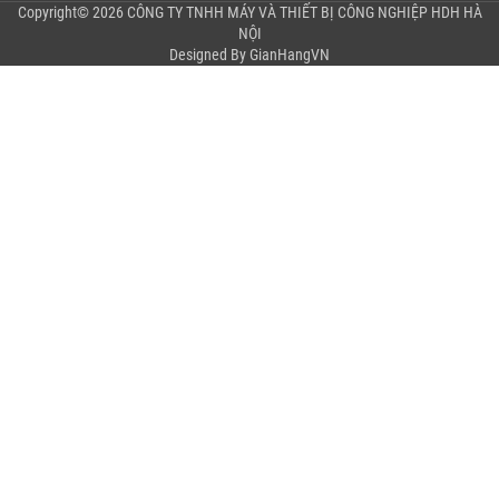
Copyright© 2026 CÔNG TY TNHH MÁY VÀ THIẾT BỊ CÔNG NGHIỆP HDH HÀ
NỘI
Designed By
GianHangVN