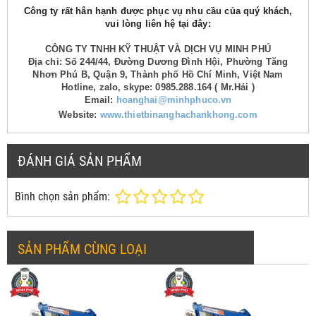
Công ty rất hân hạnh được phục vụ nhu cầu của quý khách,
vui lòng liên hệ tại đây:
CÔNG TY TNHH KỸ THUẬT VÀ DỊCH VỤ MINH PHÚ
Địa chỉ: Số 244/44, Đường Dương Đình Hội, Phường Tăng
Nhơn Phú B, Quận 9, Thành phố Hồ Chí Minh, Việt Nam
Hotline, zalo, skype: 0985.288.164 ( Mr.Hải )
Email:
hoanghai@minhphuco.vn
Website:
www.thietbinanghachankhong.com
ĐÁNH GIÁ SẢN PHẨM
Bình chọn sản phẩm:
SẢN PHẨM CÙNG LOẠI