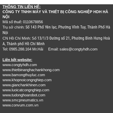
THÔNG TIN LIÊN HỆ:
CÔNG TY TNHH MÁY VÀ THIẾT BỊ CÔNG NGHIỆP HDH HÀ
NỘI
Mã số thuế: 0110678856
Số 143 Phố Yên lạc, Phường Vĩnh Tuy, Thành Phố Hà
Trụ sở chính:
Nội
13/1/3 Đường số 21, Phường Bình Hưng Hoà
CN Hồ Chí Minh: Số
A, Thành phố Hồ Chí Minh
Tel: 0985.288.164 Mr.Hải Email:
sales@congtyhdh.com
Liên kết website:
www.congtyhdh.com
www.thietbinanghachankhong.com
www.bamongthuyluc.com
www.khopnoicongnghiep.com
www.gianchankhinen.com
www.luoicatcongnghiep.com
www.tudonghoarobot.com
www.smcpneumatics.vn
www.convum.com.vn