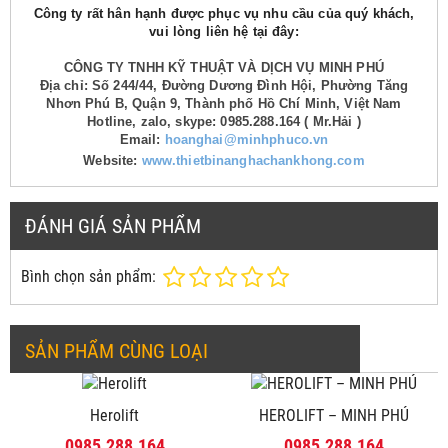
Công ty rất hân hạnh được phục vụ nhu cầu của quý khách,
vui lòng liên hệ tại đây:
CÔNG TY TNHH KỸ THUẬT VÀ DỊCH VỤ MINH PHÚ
Địa chỉ: Số 244/44, Đường Dương Đình Hội, Phường Tăng
Nhơn Phú B, Quận 9, Thành phố Hồ Chí Minh, Việt Nam
Hotline, zalo, skype: 0985.288.164 ( Mr.Hải )
Email:
hoanghai@minhphuco.vn
Website:
www.thietbinanghachankhong.com
ĐÁNH GIÁ SẢN PHẨM
Bình chọn sản phẩm:
SẢN PHẨM CÙNG LOẠI
Herolift
HEROLIFT – MINH PHÚ
0985.288.164
0985.288.164