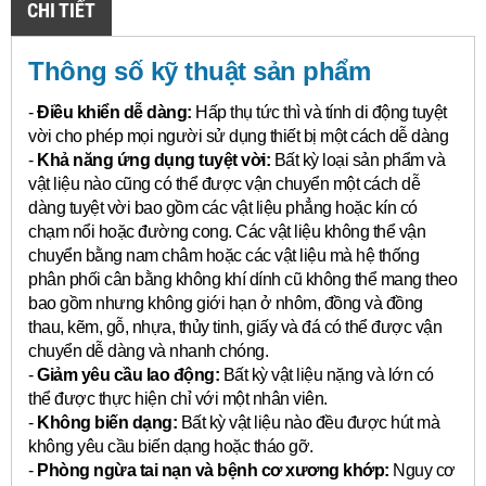
CHI TIẾT
Thông số kỹ thuật sản phẩm
-
Điều khiển dễ dàng:
Hấp thụ tức thì và tính di động tuyệt
vời cho phép mọi người sử dụng thiết bị một cách dễ dàng
-
Khả năng ứng dụng tuyệt vời:
Bất kỳ loại sản phẩm và
vật liệu nào cũng có thể được vận chuyển một cách dễ
dàng tuyệt vời bao gồm các vật liệu phẳng hoặc kín có
chạm nổi hoặc đường cong.
Các vật liệu không thể vận
chuyển bằng nam châm hoặc các vật liệu mà hệ thống
phân phối cân bằng không khí dính cũ không thể mang theo
bao gồm nhưng không giới hạn ở nhôm, đồng và đồng
thau, kẽm, gỗ, nhựa, thủy tinh, giấy và đá có thể được vận
chuyển dễ dàng và nhanh chóng.
-
Giảm yêu cầu lao động:
Bất kỳ vật liệu nặng và lớn có
thể được thực hiện chỉ với một nhân viên.
-
Không biến dạng:
Bất kỳ vật liệu nào đều được hút mà
không yêu cầu biến dạng hoặc tháo gỡ.
-
Phòng ngừa tai nạn và bệnh cơ xương khớp:
Nguy cơ