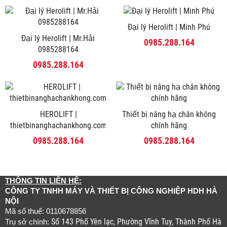
Đại lý Herolift | Minh Phú
Đại lý Herolift | Mr.Hải
0985.288.164
0985288164
0985.288.164
HEROLIFT |
Thiết bị nâng hạ chân không
thietbinanghachankhong.com
chính hãng
0985.288.164
0985.288.164
THÔNG TIN LIÊN HỆ:
CÔNG TY TNHH MÁY VÀ THIẾT BỊ CÔNG NGHIỆP HDH HÀ
NỘI
Mã số thuế: 0110678856
Số 143 Phố Yên lạc, Phường Vĩnh Tuy, Thành Phố Hà
Trụ sở chính: