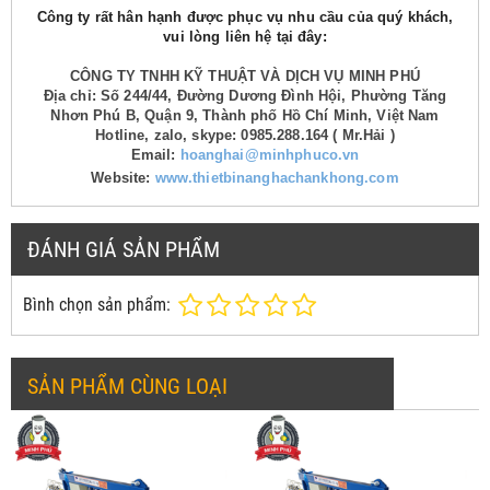
Công ty rất hân hạnh được phục vụ nhu cầu của quý khách,
vui lòng liên hệ tại đây:
CÔNG TY TNHH KỸ THUẬT VÀ DỊCH VỤ MINH PHÚ
Địa chỉ: Số 244/44, Đường Dương Đình Hội, Phường Tăng
Nhơn Phú B, Quận 9, Thành phố Hồ Chí Minh, Việt Nam
Hotline, zalo, skype: 0985.288.164 ( Mr.Hải )
Email:
hoanghai@minhphuco.vn
Website:
www.thietbinanghachankhong.com
ĐÁNH GIÁ SẢN PHẨM
Bình chọn sản phẩm:
SẢN PHẨM CÙNG LOẠI