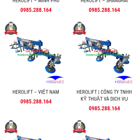
HEROLIFT – MINH PHÚ
HEROLIFT – SHANGHAI
0985.288.164
0985.288.164
HEROLIFT – VIỆT NAM
HEROLIFT | CÔNG TY TNHH
KỸ THUẬT VÀ DỊCH VỤ
0985.288.164
MINH PHÚ
0985.288.164