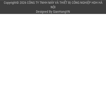
Copyright© 2026 CÔNG TY TNHH MÁY VÀ THIẾT BỊ CÔNG NGHIỆP HDH HÀ
NỘI
Designed By
GianHangVN