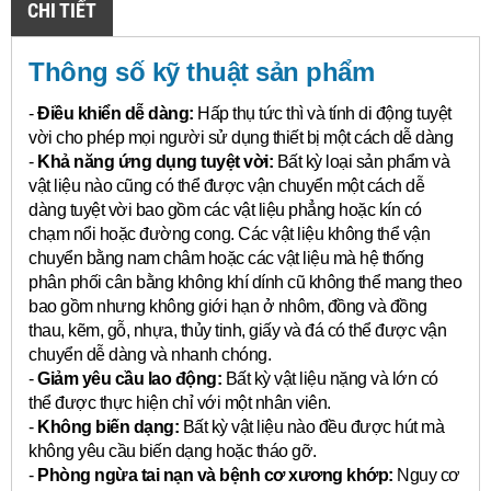
CHI TIẾT
Thông số kỹ thuật sản phẩm
-
Điều khiển dễ dàng:
Hấp thụ tức thì và tính di động tuyệt
vời cho phép mọi người sử dụng thiết bị một cách dễ dàng
-
Khả năng ứng dụng tuyệt vời:
Bất kỳ loại sản phẩm và
vật liệu nào cũng có thể được vận chuyển một cách dễ
dàng tuyệt vời bao gồm các vật liệu phẳng hoặc kín có
chạm nổi hoặc đường cong.
Các vật liệu không thể vận
chuyển bằng nam châm hoặc các vật liệu mà hệ thống
phân phối cân bằng không khí dính cũ không thể mang theo
bao gồm nhưng không giới hạn ở nhôm, đồng và đồng
thau, kẽm, gỗ, nhựa, thủy tinh, giấy và đá có thể được vận
chuyển dễ dàng và nhanh chóng.
-
Giảm yêu cầu lao động:
Bất kỳ vật liệu nặng và lớn có
thể được thực hiện chỉ với một nhân viên.
-
Không biến dạng:
Bất kỳ vật liệu nào đều được hút mà
không yêu cầu biến dạng hoặc tháo gỡ.
-
Phòng ngừa tai nạn và bệnh cơ xương khớp:
Nguy cơ