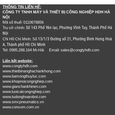
THÔNG TIN LIÊN HỆ:
CÔNG TY TNHH MÁY VÀ THIẾT BỊ CÔNG NGHIỆP HDH HÀ
NỘI
Mã số thuế: 0110678856
Số 143 Phố Yên lạc, Phường Vĩnh Tuy, Thành Phố Hà
Trụ sở chính:
Nội
13/1/3 Đường số 21, Phường Bình Hưng Hoà
CN Hồ Chí Minh: Số
A, Thành phố Hồ Chí Minh
Tel: 0985.288.164 Mr.Hải Email:
sales@congtyhdh.com
Liên kết website:
www.congtyhdh.com
www.thietbinanghachankhong.com
www.bamongthuyluc.com
www.khopnoicongnghiep.com
www.gianchankhinen.com
www.luoicatcongnghiep.com
www.tudonghoarobot.com
www.smcpneumatics.vn
www.convum.com.vn