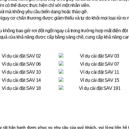
lớn có thể được thực hiện chỉ với một nhân viên.
hút mà không yêu cầu biến dạng hoặc tháo gỡ.
guy cơ chấn thương được giảm thiểu và tự do khỏi mọi loại rủi ro
u không bao giờ rơi đột ngột ngay cả trong trường hợp mất điện đột 
quả của khả năng được cấp bằng sáng chế, cung cấp khả năng cạnh tr
 rất hân hạnh được phục vụ nhu cầu của quý khách, vui lòng liên hệ t