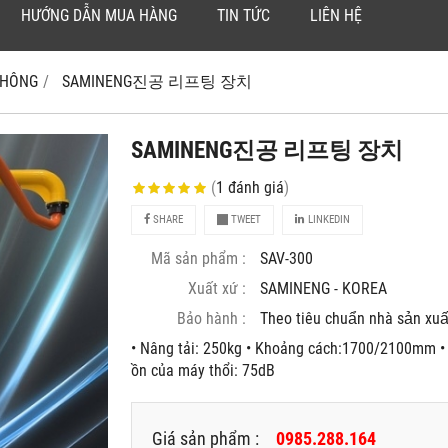
HƯỚNG DẪN MUA HÀNG
TIN TỨC
LIÊN HỆ
 KHÔNG
SAMINENG진공 리프팅 장치
SAMINENG진공 리프팅 장치
(
1
đánh giá
)
SHARE
TWEET
LINKEDIN
Mã sản phẩm :
SAV-300
Xuất xứ :
SAMINENG - KOREA
Bảo hành :
Theo tiêu chuẩn nhà sản xuâ
• Nâng tải: 250kg • Khoảng cách:1700/2100mm • 
ồn của máy thổi: 75dB
Giá sản phẩm :
0985.288.164