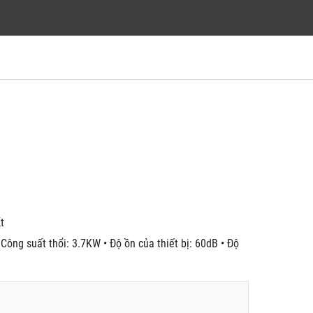
́t
Công suất thổi: 3.7KW • Độ ồn của thiết bị: 60dB • Độ