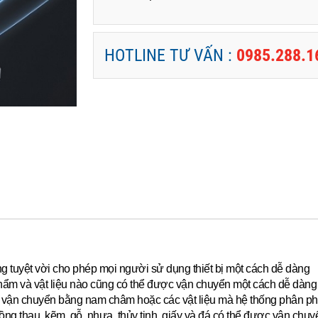
HOTLINE TƯ VẤN :
0985.288.1
ộng tuyệt vời cho phép mọi người sử dụng thiết bị một cách dễ dàng
hẩm và vật liệu nào cũng có thể được vận chuyển một cách dễ dàng 
ể vận chuyển bằng nam châm hoặc các vật liệu mà hệ thống phân ph
g thau, kẽm, gỗ, nhựa, thủy tinh, giấy và đá có thể được vận chu