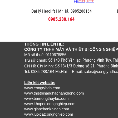
Đại lý Herolift | Mr.Hải 0985288164
0985.288.164
THÔNG TIN LIÊN HỆ:
CÔNG TY TNHH MÁY VÀ THIẾT BỊ CÔNG NGHIỆP
Mã số thuế: 0110678856
Số 143 Phố Yên lạc, Phường Vĩnh Tuy, T
Trụ sở chính:
13/1/3 Đường số 21, Phường Bìn
CN Hồ Chí Minh: Số
Tel: 0985.288.164 Mr.Hải Email:
sales@congtyhdh.
Liên kết website:
www.congtyhdh.com
www.thietbinanghachankhong.com
www.bamongthuyluc.com
www.khopnoicongnghiep.com
www.gianchankhinen.com
www.luoicatcongnghiep.com