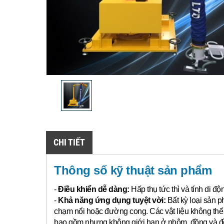
CHI TIẾT
Thông số kỹ thuật sản phẩm
-
Điều khiển dễ dàng:
Hấp thụ tức thì và tính di đ
-
Khả năng ứng dụng tuyệt vời:
Bất kỳ loại sản p
chạm nổi hoặc đường cong.
Các vật liệu không th
bao gồm nhưng không giới hạn ở nhôm, đồng và đồn