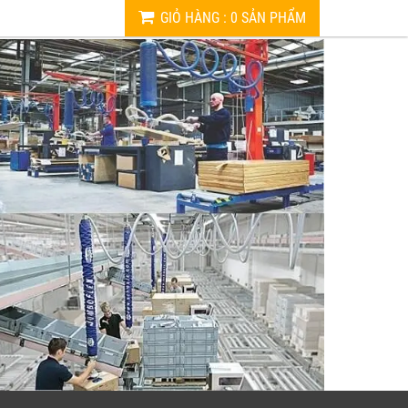
GIỎ HÀNG
:
0
SẢN PHẨM