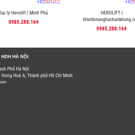
Đại lý Herolift | Minh Phú
HEROLIFT |
thietbinanghachankhong.
0985.288.164
0985.288.164
 HDH HÀ NỘI
hành Phố Hà Nội
h Hưng Hoà A, Thành phố Hồ Chí Minh
com