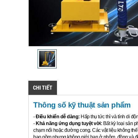
CHI TIẾT
Thông số kỹ thuật sản phẩm
-
Điều khiển dễ dàng:
Hấp thụ tức thì và tính di đ
-
Khả năng ứng dụng tuyệt vời:
Bất kỳ loại sản p
chạm nổi hoặc đường cong.
Các vật liệu không th
bao gồm nhưng không giới hạn ở nhôm, đồng và đồn