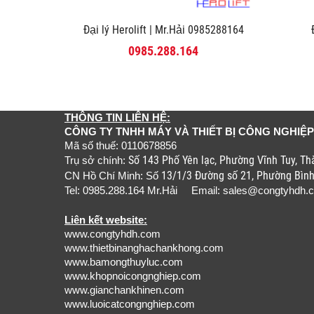
Đại lý Herolift | Mr.Hải 0985288164
0985.288.164
THÔNG TIN LIÊN HỆ:
CÔNG TY TNHH MÁY VÀ THIẾT BỊ CÔNG NGHIỆP
Mã số thuế: 0110678856
Số 143 Phố Yên lạc, Phường Vĩnh Tuy, T
Trụ sở chính:
13/1/3 Đường số 21, Phường Bìn
CN Hồ Chí Minh: Số
Tel: 0985.288.164 Mr.Hải Email:
sales@congtyhdh.
Liên kết website:
www.congtyhdh.com
www.thietbinanghachankhong.com
www.bamongthuyluc.com
www.khopnoicongnghiep.com
www.gianchankhinen.com
www.luoicatcongnghiep.com