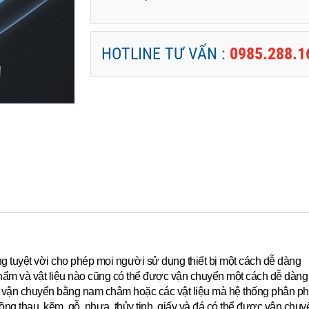
HOTLINE TƯ VẤN :
0985.288.1
ộng tuyệt vời cho phép mọi người sử dụng thiết bị một cách dễ dàng
hẩm và vật liệu nào cũng có thể được vận chuyển một cách dễ dàng 
ể vận chuyển bằng nam châm hoặc các vật liệu mà hệ thống phân ph
g thau, kẽm, gỗ, nhựa, thủy tinh, giấy và đá có thể được vận chu