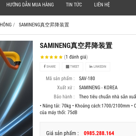
HƯỚNG DẪN MUA HÀNG
TIN TỨC
LIÊN HỆ
 KHÔNG
SAMINENG真空昇降装置
SAMINENG真空昇降装置
(
1
đánh giá
)
SHARE
TWEET
LINKEDIN
Mã sản phẩm :
SAV-180
Xuất xứ :
SAMINENG - KOREA
Bảo hành :
Theo tiêu chuẩn nhà sản xuâ
• Nâng tải: 70kg • Khoảng cách:1700/2100mm • C
của máy thổi: 75dB
Giá sản phẩm :
0985.288.164