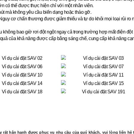
lớn có thể được thực hiện chỉ với một nhân viên.
hút mà không yêu cầu biến dạng hoặc tháo gỡ.
guy cơ chấn thương được giảm thiểu và tự do khỏi mọi loại rủi ro
u không bao giờ rơi đột ngột ngay cả trong trường hợp mất điện đột 
quả của khả năng được cấp bằng sáng chế, cung cấp khả năng cạnh tr
 rất hân hạnh được phục vụ nhu cầu của quý khách, vui lòng liên hệ t