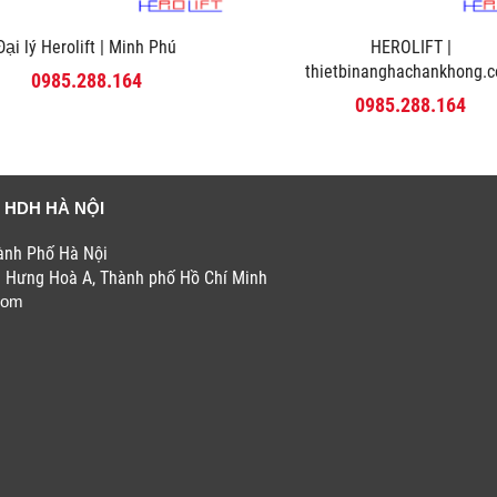
Đại lý Herolift | Minh Phú
HEROLIFT |
thietbinanghachankhong.
0985.288.164
0985.288.164
 HDH HÀ NỘI
hành Phố Hà Nội
h Hưng Hoà A, Thành phố Hồ Chí Minh
com