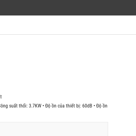
́t
ông suất thổi: 3.7KW • Độ ồn của thiết bị: 60dB • Độ ồn