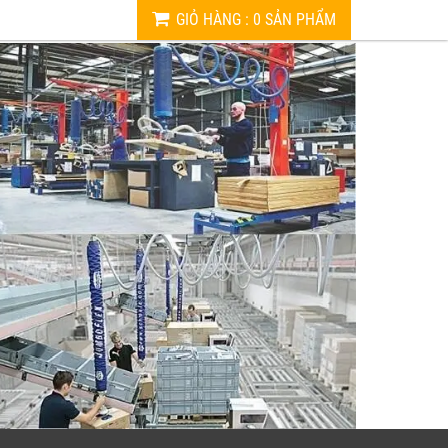
GIỎ HÀNG
:
0
SẢN PHẨM