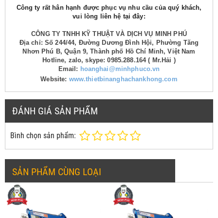
Công ty rất hân hạnh được phục vụ nhu cầu của quý khách,
vui lòng liên hệ tại đây:
CÔNG TY TNHH KỸ THUẬT VÀ DỊCH VỤ MINH PHÚ
Địa chỉ: Số 244/44, Đường Dương Đình Hội, Phường Tăng
Nhơn Phú B, Quận 9, Thành phố Hồ Chí Minh, Việt Nam
Hotline, zalo, skype: 0985.288.164 ( Mr.Hải )
Email:
hoanghai@minhphuco.vn
Website:
www.thietbinanghachankhong.com
ĐÁNH GIÁ SẢN PHẨM
Bình chọn sản phẩm:
SẢN PHẨM CÙNG LOẠI