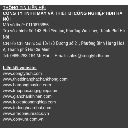
THÔNG TIN LIÊN HỆ:
CÔNG TY TNHH MÁY VÀ THIẾT BỊ CÔNG NGHIỆP HDH HÀ
NỘI
Mã số thuế: 0110678856
Số 143 Phố Yên lạc, Phường Vĩnh Tuy, Thành Phố Hà
Trụ sở chính:
Nội
13/1/3 Đường số 21, Phường Bình Hưng Hoà
CN Hồ Chí Minh: Số
A, Thành phố Hồ Chí Minh
Tel: 0985.288.164 Mr.Hải Email:
sales@congtyhdh.com
Liên kết website:
www.congtyhdh.com
www.thietbinanghachankhong.com
www.bamongthuyluc.com
www.khopnoicongnghiep.com
www.gianchankhinen.com
www.luoicatcongnghiep.com
www.tudonghoarobot.com
www.smcpneumatics.vn
www.convum.com.vn