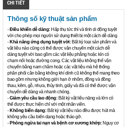
CHI TIẾT
Thông số kỹ thuật sản phẩm
-
Điều khiển dễ dàng:
Hấp thụ tức thì và tính di động tuyệt
vời cho phép mọi người sử dụng thiết bị một cách dễ dàng
-
Khả năng ứng dụng tuyệt vời:
Bất kỳ loại sản phẩm và
vật liệu nào cũng có thể được vận chuyển một cách dễ
dàng tuyệt vời bao gồm các vật liệu phẳng hoặc kín có
chạm nổi hoặc đường cong.
Các vật liệu không thể vận
chuyển bằng nam châm hoặc các vật liệu mà hệ thống
phân phối cân bằng không khí dính cũ không thể mang theo
bao gồm nhưng không giới hạn ở nhôm, đồng và đồng
thau, kẽm, gỗ, nhựa, thủy tinh, giấy và đá có thể được vận
chuyển dễ dàng và nhanh chóng.
-
Giảm yêu cầu lao động:
Bất kỳ vật liệu nặng và lớn có
thể được thực hiện chỉ với một nhân viên.
-
Không biến dạng:
Bất kỳ vật liệu nào đều được hút mà
không yêu cầu biến dạng hoặc tháo gỡ.
-
Phòng ngừa tai nạn và bệnh cơ xương khớp:
Nguy cơ