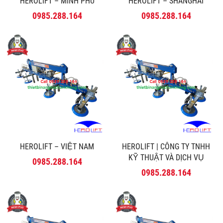
HEROLIFT – MINH PHÚ
HEROLIFT – SHANGHAI
0985.288.164
0985.288.164
HEROLIFT – VIỆT NAM
HEROLIFT | CÔNG TY TNHH
KỸ THUẬT VÀ DỊCH VỤ
0985.288.164
MINH PHÚ
0985.288.164