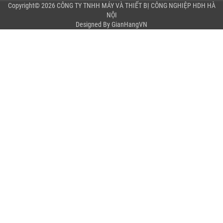
Copyright© 2026 CÔNG TY TNHH MÁY VÀ THIẾT BỊ CÔNG NGHIỆP HDH HÀ
NỘI
Designed By
GianHangVN